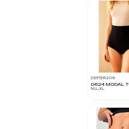
DEPİER209
M,L,XL