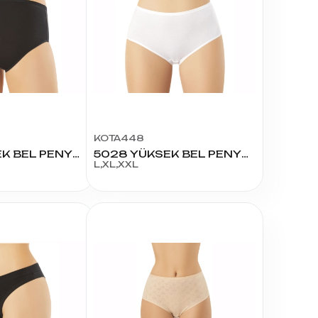
KOTA448
5028 YÜKSEK BEL PENYE BATO 3XL - 4XL
5028 YÜKSEK BEL PENYE BATO
L,XL,XXL