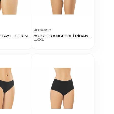
KOTA450
5104 BİYE DETAYLI STRİNG MODAL BİKİNİ
5032 TRANSFERLİ RİBANA BATO
L,XXL