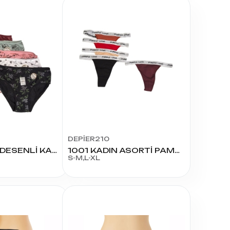
DEPİER210
534 VİSKON DESENLİ KADIN KÜLOT XXL
1001 KADIN ASORTİ PAMUK TANGA
S-M,L-XL