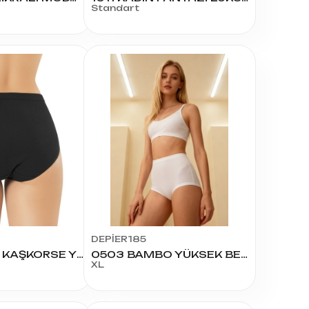
Standart
DEPİER185
5118 MODAL KAŞKORSE YÜKSEL BEL BATO 3XL
0503 BAMBO YÜKSEK BEL XL
XL