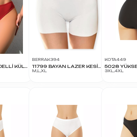
BERRAK394
KOTA449
329 KADIN MODELLİ KÜLOT
11799 BAYAN LAZER KESİM BOXER SHORT
M,L,XL
3XL,4XL