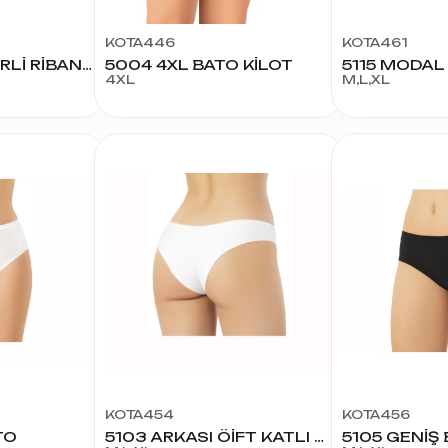
KOTA446
KOTA461
5032 TRANSFERLİ RİBANA BATO 3XL
5004 4XL BATO KİLOT
5115 MODAL 
4XL
M,L,XL
KOTA454
KOTA456
TO
5103 ARKASI ÖİFT KATLI MODAL BİKİNİ