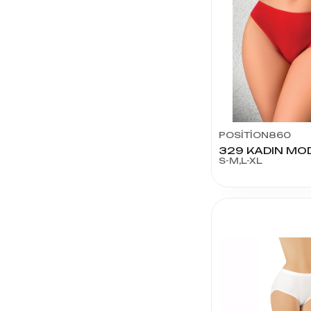
POSİTİON860
S-M,L-XL