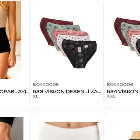
BOXXO005
BOXXO006
0624 MODAL TOPARLAYICI KÜLOT
533 VİSKON DESENLİ KADIN KÜLOT XL
XL
XXL