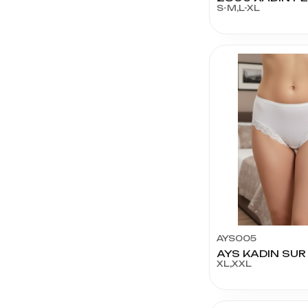
ŞİRİN
S-M,L-XL
ÇORAP
KOTA
TEKSTİL
BERRAK
PASSIONE
AYS005
AYS KADIN SUR
XL,XXL