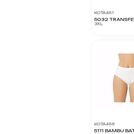
KOTA451
3XL
KOTA459
5111 BAMBU BA