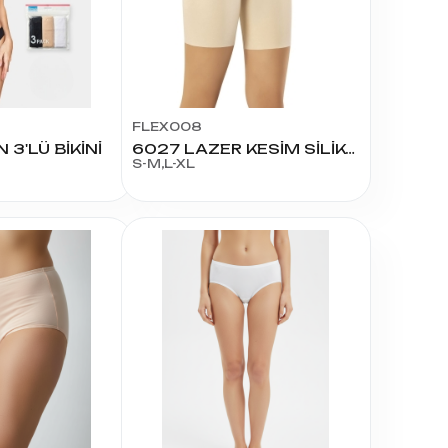
EL
SÜTYEN TAKIM
KADIN
ÇAMAŞIR
T
TAKIMI
KADIN KORSE
FLEX008
 3'LÜ BİKİNİ
6027 LAZER KESİM SİLİKONLU BOXER
S-M,L-XL