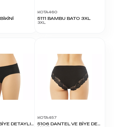
KOTA460
BİKİNİ
5111 BAMBU BATO 3XL
3XL
KOTA457
5105 GENİŞ BİYE DETAYLI MODAL BİKİNİ
5106 DANTEL VE BİYE DETAYLI MODAL BİKİNİ