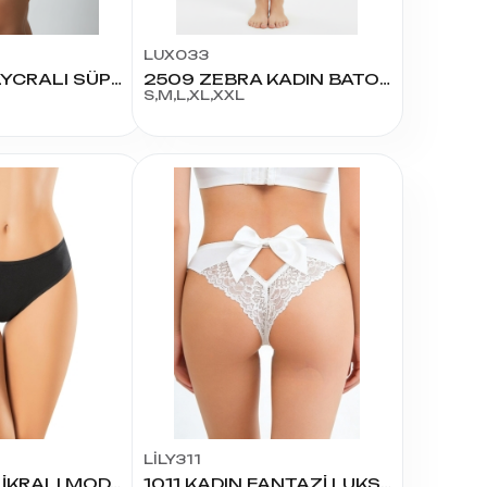
LUX033
2511 KADIN LYCRALI SÜPER BATO KÜLOT
2509 ZEBRA KADIN BATO KÜLOT
S,M,L,XL,XXL
LİLY311
5121 KADIN LİKRALI MODAL PARİS 3'LÜ BİKİNİ
1011 KADIN FANTAZİ LUKS BİKİNİ