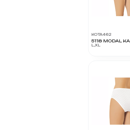
KOTA462
L,XL