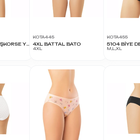
KOTA445
KOTA455
5118 MODAL KAŞKORSE YÜKSEL BEL BATO
4XL BATTAL BATO
4XL
M,L,XL