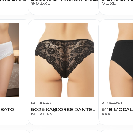
S-M,L-XL
M,L,XL
KOTA447
KOTA463
 BATO
5025 KAŞKORSE DANTELLİ BİKİNİ
M,L,XL,XXL
XXXL