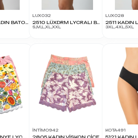
LUX032
LUX028
107 LYCRALI KADIN BATO KÜLOT
2510 LÜXDRM LYCRALI BATO KÜLOT
S,M,L,XL,XXL
3XL,4XL,5XL
İNTİMO942
KOTA491
2806 KADIN PENYE LYC MEYVELİ ŞORT
2805 KADIN VİSKON ÇİÇEK DESEN ŞORT