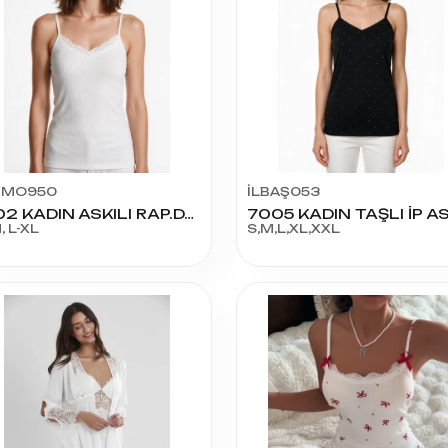
TİMO950
İLBAŞ053
1802 KADIN ASKILI RAP.DANTELLİ ATLET
, L-XL
S,M,L,XL,XXL