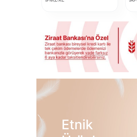
S-M,L-XL
36