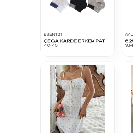
ESEN121
AY
ÇEGA KARDE ERKEK PATİK ÇORAP
62
40-45
S,M