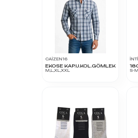
CAİZEN16
İN
EKOSE KAP.U.KOL.GÖMLEK
M,L,XL,XXL
S-M