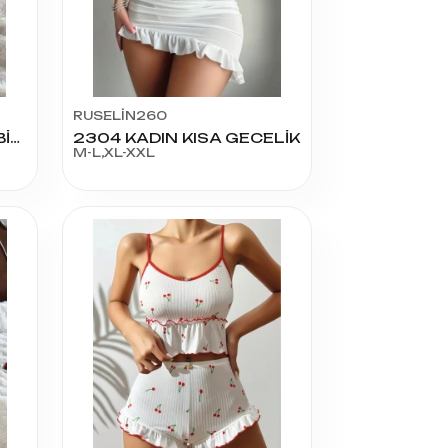
RUSELİN260
5255 KADIN KİSSME ELBİSE
2304 KADIN KISA GECELİK
M-L,XL-XXL