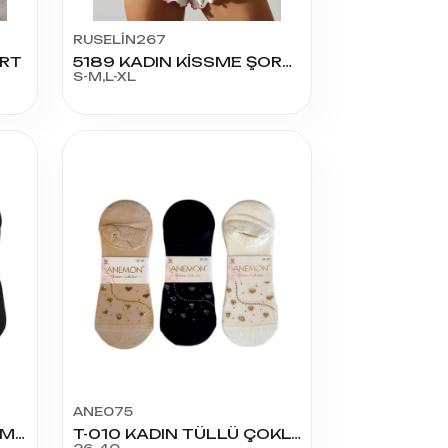
RUSELİN267
ORT
5189 KADIN KİSSME ŞORT TKM
S-M,L-XL
ANE075
T-011 KADIN TÜLLÜ SARMAŞIK MODEL
T-010 KADIN TÜLLÜ ÇOKLU KALP MODEL