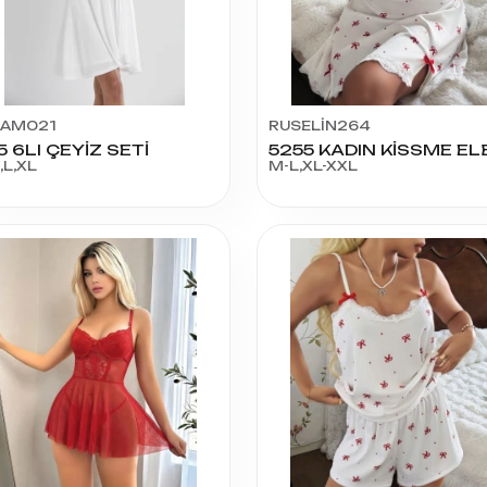
LAM021
RUSELİN264
5 6LI ÇEYİZ SETİ
,L,XL
M-L,XL-XXL