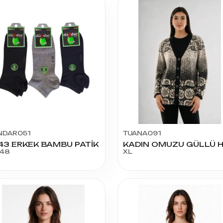
NDAR051
TUANA091
43 ERKEK BAMBU PATİK
-48
XL