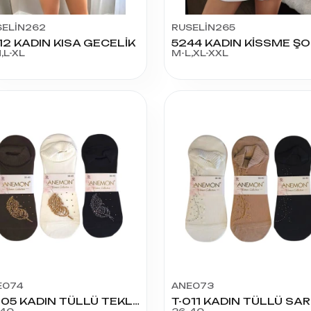
SELİN262
RUSELİN265
12 KADIN KISA GECELİK
5244 KADIN KİSSME Ş
,L-XL
M-L,XL-XXL
E074
ANE073
T-005 KADIN TÜLLÜ TEKLİ YAPRAK MODEL