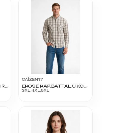
CAİZEN17
KADIN OMUZU GÜLLÜ HIRKA
EKOSE KAP.BATTAL.U.KOL.GÖMLEK
3XL,4XL,5XL