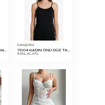
İLBAŞ052
7005 KADIN TAŞLI İP ASKI İNCE DANTEL ATLET
7004 KADIN ÖNÜ DÜZ TAŞLI ATLET
S,M,L,XL,XXL