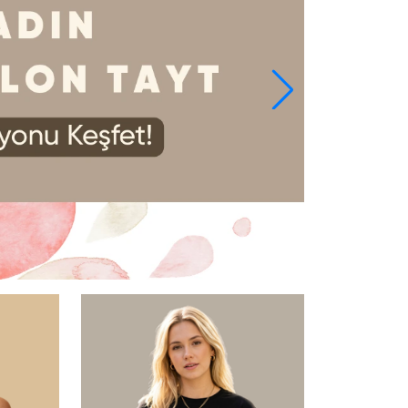
EL
SÜTYEN TAKIM
KADIN
ÇAMAŞIR
T
TAKIMI
KADIN KORSE