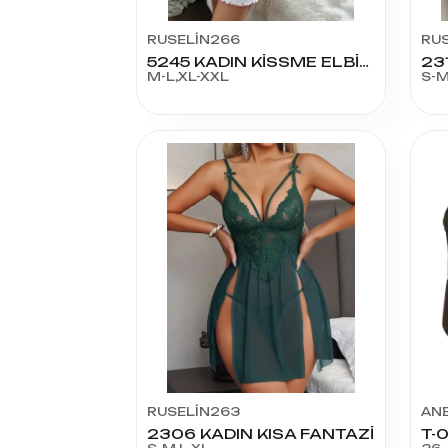
RUSELİN266
RU
5245 KADIN KİSSME ELBİSE
23
M-L,XL-XXL
S-M
RUSELİN263
AN
2306 KADIN KISA FANTAZİ