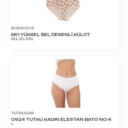
BOXXO013
561 YÜKSEL BEL DESENLİ KÜLOT
M,L,XL,XXL
TUTKU246
0924 TUTKU KADIN ELESTAN BATO NO:4
L