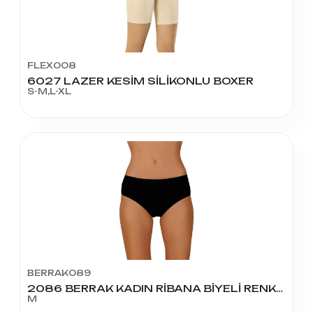
FLEX008
6027 LAZER KESİM SİLİKONLU BOXER
S-M,L-XL
BERRAK089
2086 BERRAK KADIN RİBANA BİYELİ RENKLİ BATO M BEDEN
M