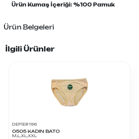
Ürün Kumaş İçeriği: %100 Pamuk
Ürün Belgeleri
İlgili Ürünler
DEPİER196
0505 KADIN BATO
M,L,XL,XXL