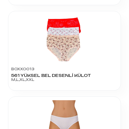
BOXXO013
561 YÜKSEL BEL DESENLİ KÜLOT
M,L,XL,XXL