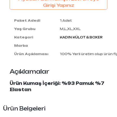
Girişi Yapınız
Paket Adedi
1 Adet
Yaş Grubu
M,L,XL,XXL
Kategori
KADIN KÜLOT & BOXER
Marka
Ürün Açıklaması
100% Yerli üretim olup ürün fiy
Açıklamalar
Ürün Kumaş İçeriği: %93 Pamuk %7
Elastan
Ürün Belgeleri