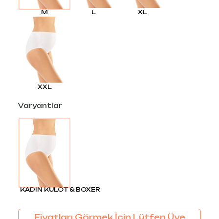
M
L
XL
XXL
Varyantlar
KADIN KÜLOT & BOXER
Fiyatları Görmek İçin Lütfen Üye