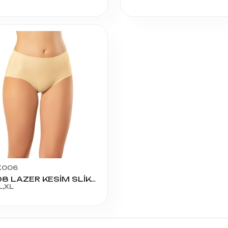
X006
6008 LAZER KESİM SLİKONLU SLİP
L,XL