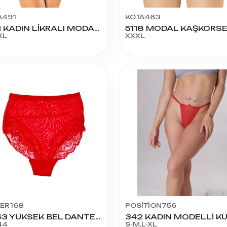
A491
KOTA463
5121 KADIN LİKRALI MODAL PARİS 3'LÜ BİKİNİ
XL
XXXL
İER168
POSİTİON756
0843 YÜKSEK BEL DANTELLİ BATO
44
S-M,L-XL