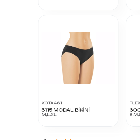
KOTA461
FLE
5115 MODAL BİKİNİ
M,L,XL
S,M,