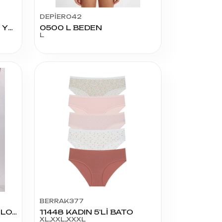
DEPİER042
5118 MODAL KAŞKORSE YÜKSEL BEL BATO 3XL
0500 L BEDEN
L
BERRAK377
342 KADIN MODELLİ KÜLOT
11448 KADIN 5'Lİ BATO
XL,XXL,XXXL