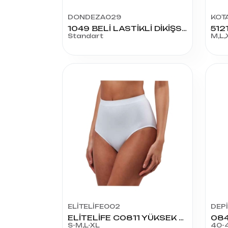
DONDEZA029
KOT
1049 BELİ LASTİKLİ DİKİŞSİZ KÜLOT
Standart
M,L,
ELİTELİFE002
DEP
ELİTELİFE C0811 YÜKSEK BEL SLİP
S-M,L-XL
40-