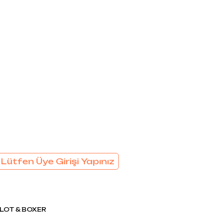
EL
SÜTYEN TAKIM
KADIN
ÇAMAŞIR
T
TAKIMI
KADIN KORSE
 Lütfen Üye Girişi Yapınız
LOT & BOXER