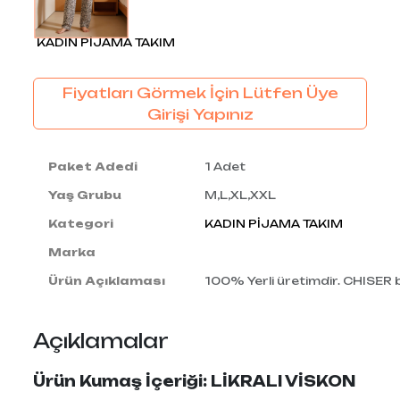
KADIN PİJAMA TAKIM
Fiyatları Görmek İçin Lütfen Üye
Girişi Yapınız
Paket Adedi
1 Adet
Yaş Grubu
M,L,XL,XXL
Kategori
KADIN PİJAMA TAKIM
Marka
Ürün Açıklaması
100% Yerli üretimdir. CHISER
Açıklamalar
Ürün Kumaş İçeriği: LİKRALI VİSKON