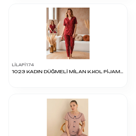
LİLAPİ174
1023 KADIN DÜĞMELİ MİLAN K.KOL PİJAMA TAKIM