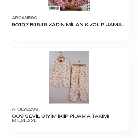
ARCAN590
50107 R4646 KADIN MİLAN K.KOL PİJAMA TAKIM
ATÖLYE298
009 SEVİL GİYİM İKİİP PİJAMA TAKIMI
M,L,XL,XXL