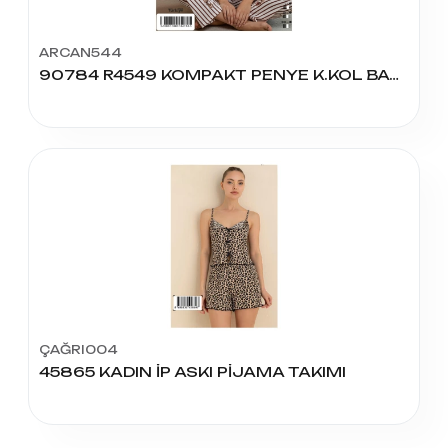
ARCAN544
90784 R4549 KOMPAKT PENYE K.KOL BASK BSC PİJAMA TAKIM
ÇAĞRI004
45865 KADIN İP ASKI PİJAMA TAKIMI