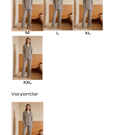
M
L
XL
XXL
Varyantlar