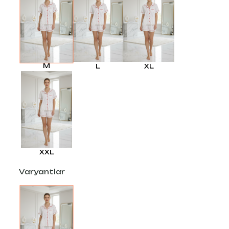
M
L
XL
XXL
Varyantlar