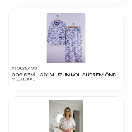
ATÖLYE493
009 SEVİL GİYİM UZUN KOL SÜPREM ÖNDEN AÇIK PİJAMA TAKIMI
M,L,XL,XXL