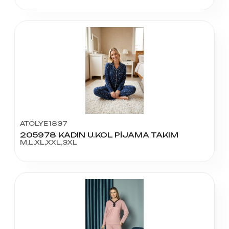
ATÖLYE1837
205978 KADIN U.KOL PİJAMA TAKIM
M,L,XL,XXL,3XL