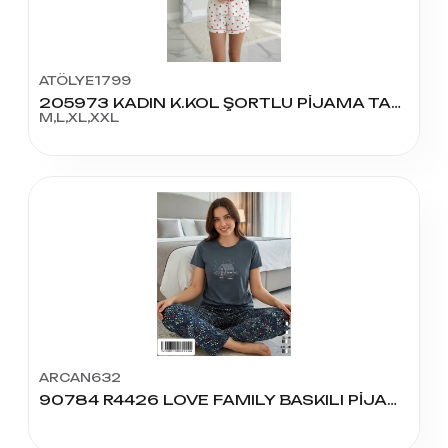
ATÖLYE1799
205973 KADIN K.KOL ŞORTLU PİJAMA TAKIM
M,L,XL,XXL
ARCAN632
90784 R4426 LOVE FAMILY BASKILI PİJAMA TAKIMI