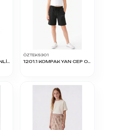
ÖZTEKS301
Y08.004 KISMET DESENLİ 8/11 YAŞ KIZ KAPRİ
1201.1 KOMPAK YAN CEP OYSHO KIZ KAPRİ 5/8 YAŞ