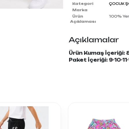
Kategori
ÇOCUK ŞO
Marka
Ürün
100% Yerl
Açıklaması
Açıklamalar
Ürün Kumaş İçeriği
Paket İçeriği: 9-10-11