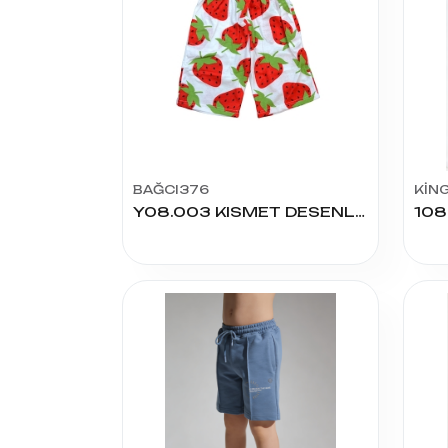
BAĞCI376
KİN
Y08.003 KISMET DESENLİ 4/7 YAŞ KIZ KAPRİ