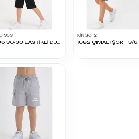
CI353
KİNG012
2806 30-30 LASTİKLİ DÜZ FERMUARLI ERKEK KAPRİ 5-8
1082 ÇIMALI ŞORT 3/6