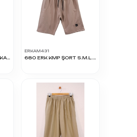
ERKAM431
1353 ERKEK OTTOMAN KAPRİ S.M.L.XL.XXL
680 ERK KMP ŞORT S.M.L.XL.XXL