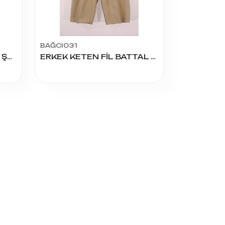
BAĞCI031
2654 ERKEK OTTOMAN ŞORT 1-2-3-4-5
ERKEK KETEN FİL BATTAL KAPRİ 4-5-6