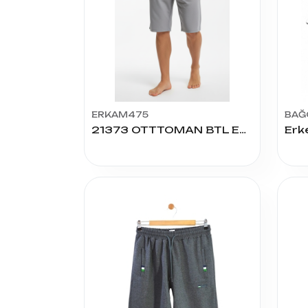
ERKAM475
BAĞ
21373 OTTTOMAN BTL ERKEK KAPRİ 1.2.3.4.5