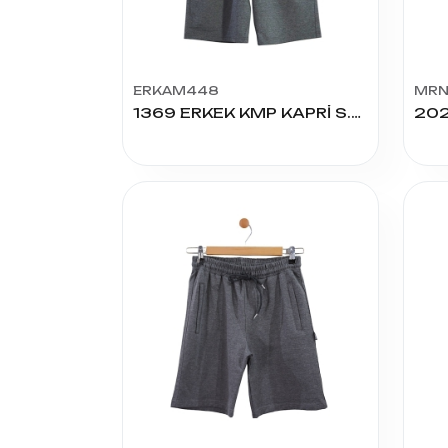
ERKAM448
MRN
1369 ERKEK KMP KAPRİ S.M.L.XL.XXL