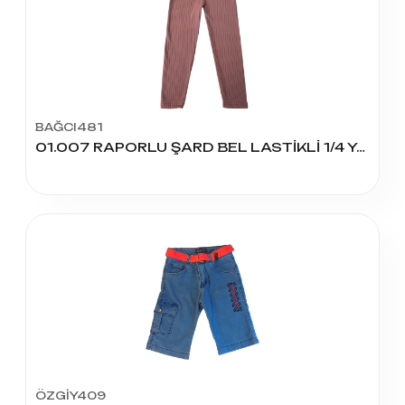
BAĞCI481
01.007 RAPORLU ŞARD BEL LASTİKLİ 1/4 YAŞ TAYT
ÖZGİY409