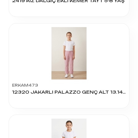
2419 KIZ DALGIÇ EKLİ KEMER TAYT 5-8 YAŞ
ERKAM473
12320 JAKARLI PALAZZO GENÇ ALT 13.14.15.16