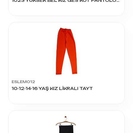
1023 YÜKSEK BEL KIZ GES KOT PANTOLON 13-17 YAŞ
ESLEM012
10-12-14-16 YAŞ KIZ LİKRALI TAYT