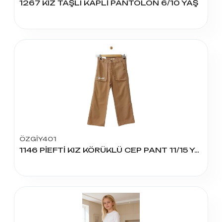
1267 KIZ TAŞLI KAPLİ PANTOLON 6/10 YAŞ
ÖZGİY401
1146 PİEFTİ KIZ KÖRÜKLÜ CEP PANT 11/15 YAŞ