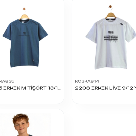
KA835
KOSKA814
3215 ERKEK M TİŞÖRT 13/16 YAŞ