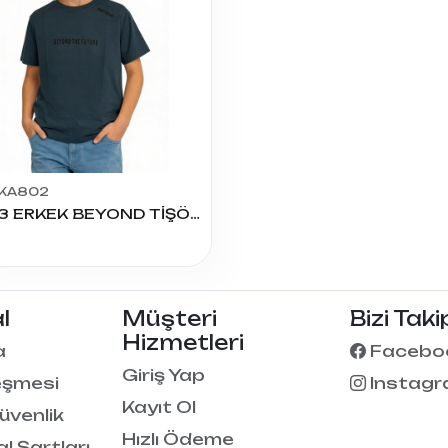
KA802
2213 ERKEK BEYOND TİŞÖRT 9/12 YAŞ
l
Müşteri
Bizi Taki
Hizmetleri
a
Facebo
Giriş Yap
eşmesi
Instag
Kayıt Ol
Güvenlik
Hızlı Ödeme
al Şartları