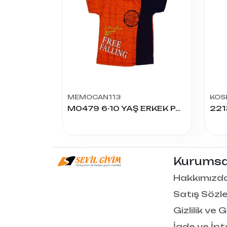
MEMOCAN113
KOS
M0479 6-10 YAŞ ERKEK PARÇALI KISA KOL TİŞÖRT
Kurumsa
Hakkımızd
Satış Sözl
Gizlilik ve 
İade ve İpt