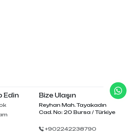
p Edin
Bize Ulaşın
ok
Reyhan Mah. Tayakadın
Cad. No: 20 Bursa / Türkiye
ram
+902242238790