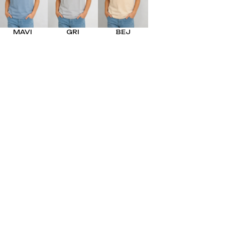
EL
SÜTYEN TAKIM
KADIN
ÇAMAŞIR
MAVI
GRI
BEJ
T
TAKIMI
KADIN KORSE