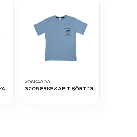
KOSKA803
2208 ERKEK LİVE 9/12 YAŞ TİŞÖRT
3205 ERKEK AB TİŞÖRT 13/16 YAŞ