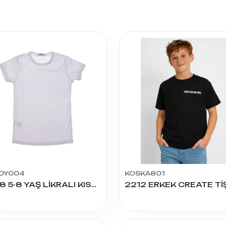
OY004
KOSKA801
1008 5-8 YAŞ LİKRALI KISA KOL BADİ