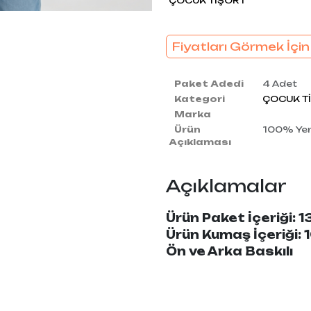
ÇOCUK TİŞÖRT
Fiyatları Görmek İçin
Paket Adedi
4 Adet
Kategori
ÇOCUK T
Marka
Ürün
100% Yerl
Açıklaması
Açıklamalar
Ürün Paket İçeriği: 1
Ürün Kumaş İçeriği
Ön ve Arka Baskılı