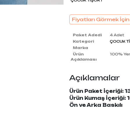
ÇOCUK TİŞÖRT
Fiyatları Görmek İçin
Paket Adedi
4 Adet
Kategori
ÇOCUK T
Marka
Ürün
100% Yerl
Açıklaması
Açıklamalar
Ürün Paket İçeriği: 1
Ürün Kumaş İçeriği
Ön ve Arka Baskılı