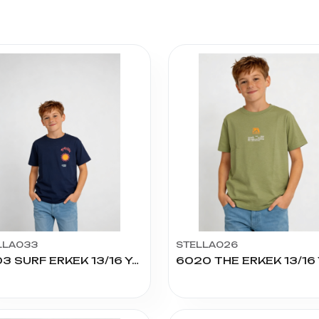
LLA033
STELLA026
6003 SURF ERKEK 13/16 YAŞ TSHIRT