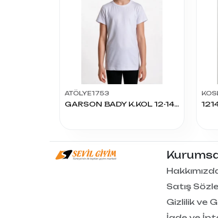
ATÖLYE1753
KOS
GARSON BADY K.KOL 12-14-16 YAŞ
Kurumsa
Hakkımızd
Satış Sözl
Gizlilik ve 
İade ve İpt