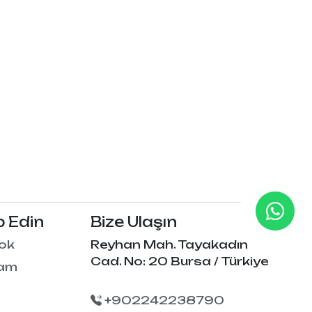
p Edin
Bize Ulaşın
ok
Reyhan Mah. Tayakadın
Cad. No: 20 Bursa / Türkiye
ram
+902242238790