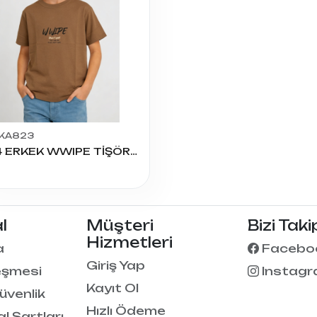
KA823
1214 ERKEK WWIPE TİŞÖRT 5/8 YAŞ
l
Müşteri
Bizi Taki
Hizmetleri
a
Facebo
Giriş Yap
eşmesi
Instag
Kayıt Ol
Güvenlik
Hızlı Ödeme
al Şartları