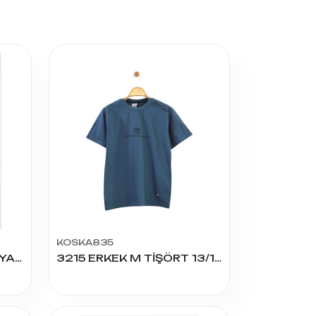
KOSKA835
6020 THE ERKEK 13/16 YAŞ TSHIRT
3215 ERKEK M TİŞÖRT 13/16 YAŞ