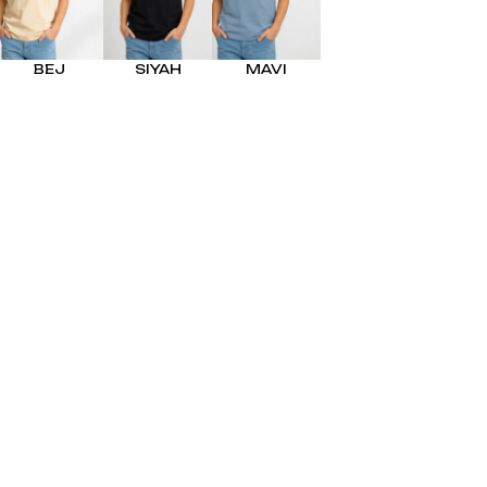
EL
SÜTYEN TAKIM
KADIN
ÇAMAŞIR
BEJ
SIYAH
MAVI
T
TAKIMI
KADIN KORSE