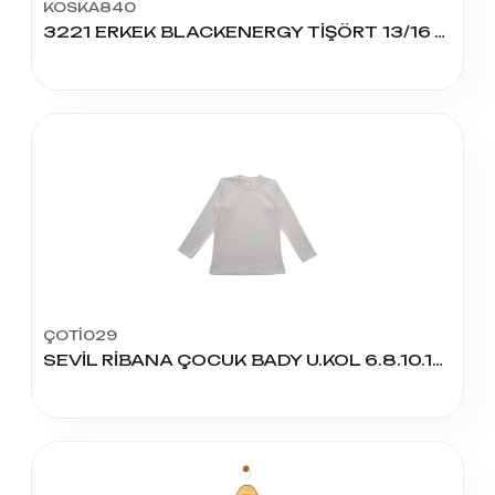
KOSKA840
3221 ERKEK BLACKENERGY TİŞÖRT 13/16 YAŞ
ÇOTİ029
SEVİL RİBANA ÇOCUK BADY U.KOL 6.8.10.12 YAŞ