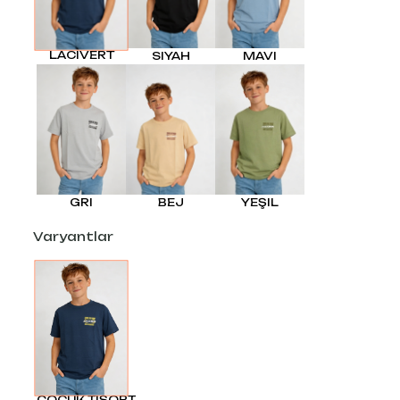
LACIVERT
SIYAH
MAVI
GRI
BEJ
YEŞIL
Varyantlar
ÇOCUK TİŞÖRT