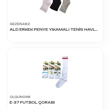
GEZEN482
ALD ERKEK PENYE YIKAMALI TENİS HAVLU DİKİŞSİZ
OLGUN098
E-37 FUTBOL ÇORABI