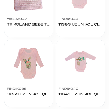
YASEM047
FINDIK043
TRİKOLAND BEBE TRİKO BATTANİYE
11383 UZUN KOL ÇITÇITLI BADY
FINDIK038
FINDIK040
11853 UZUN KOL ÇITÇITLI BADY
11843 UZUN KOL ÇITÇITLI BADY