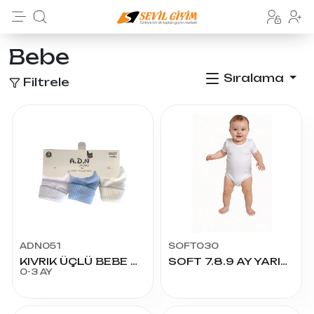
Bebe
Sıralama
Filtrele
ADN051
SOFT030
KIVRIK ÜÇLÜ BEBE ÇORAP
SOFT 7.8.9 AY YARIM KOL ÇITÇITLI
0-3 AY