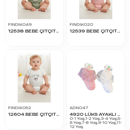
FINDIK049
FINDIK020
12538 BEBE ÇITÇITLI BADY
12539 BEBE ÇITÇITLI BADY
FINDIK052
ADN047
12604 BEBE ÇITÇITLI BADY
4920 LÜKS AYAKLI DANTELLİ ÇORAP
0-1 Yaş,1-2 Yaş,3-4 Yaş,5-
6 Yaş,7-8 Yaş,9-10 Yaş,11-
12 Yaş