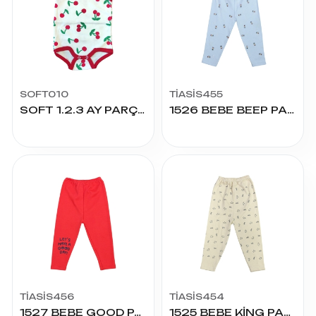
SOFT010
TİASİS455
SOFT 1.2.3 AY PARÇA BASKILI ÇITÇITLI
1526 BEBE BEEP PANTOLON
TİASİS456
TİASİS454
1527 BEBE GOOD PANTOLON
1525 BEBE KİNG PANTOLON