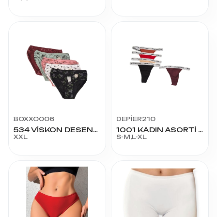
BOXXO006
DEPİER210
534 VİSKON DESENLİ KADIN KÜLOT XXL
1001 KADIN ASORTİ PAMUK TANGA
XXL
S-M,L-XL