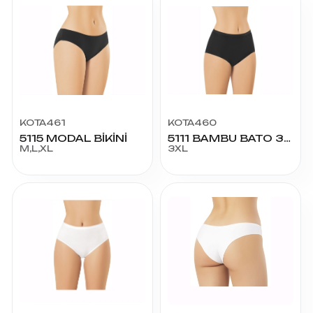
KOTA461
KOTA460
5115 MODAL BİKİNİ
5111 BAMBU BATO 3XL
M,L,XL
3XL