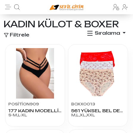
KADIN KÜLOT & BOXER
Sıralama
Filtrele
POSİTİON909
BOXXO013
177 KADIN MODELLİ KÜLOT
561 YÜKSEL BEL DESENLİ KÜLOT
S-M,L-XL
M,L,XL,XXL