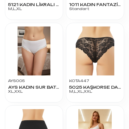
5121 KADIN LİKRALI MODAL PARİS 3'LÜ BİKİNİ
1011 KADIN FANTAZİ LUKS BİKİNİ
M,L,XL
Standart
AYS005
KOTA447
AYS KADIN SUR BATO
5025 KAŞKORSE DANTELLİ BİKİNİ
XL,XXL
M,L,XL,XXL