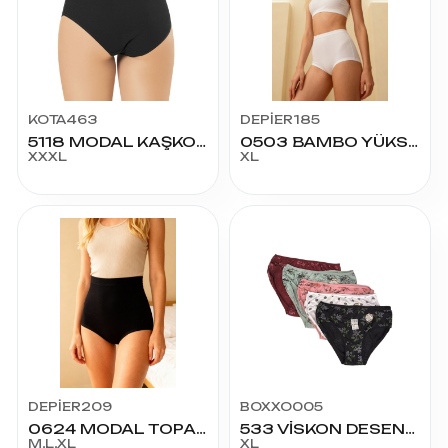
KOTA463
DEPİER185
5118 MODAL KAŞKORSE YÜKSEL BEL BATO 3XL
0503 BAMBO YÜKSEK BEL XL
XXXL
XL
DEPİER209
BOXXO005
0624 MODAL TOPARLAYICI KÜLOT
533 VİSKON DESENLİ KADIN KÜLOT XL
M,L,XL
XL