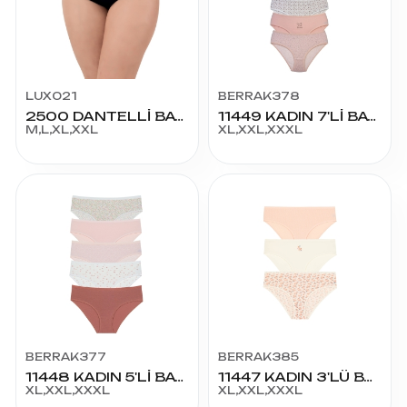
LUX021
BERRAK378
2500 DANTELLİ BATO KÜLOT
11449 KADIN 7'Lİ BATO
M,L,XL,XXL
XL,XXL,XXXL
BERRAK377
BERRAK385
11448 KADIN 5'Lİ BATO
11447 KADIN 3'LÜ BATO
XL,XXL,XXXL
XL,XXL,XXXL