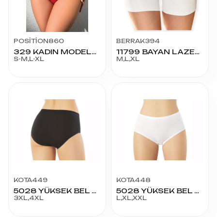
POSİTİON860
BERRAK394
329 KADIN MODELLİ KÜLOT
11799 BAYAN LAZER KESİM BOXER SHORT
S-M,L-XL
M,L,XL
KOTA449
KOTA448
5028 YÜKSEK BEL PENYE BATO 3XL - 4XL
5028 YÜKSEK BEL PENYE BATO
3XL,4XL
L,XL,XXL