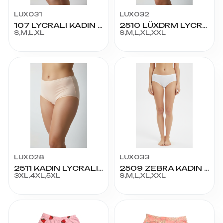
LUX031
LUX032
107 LYCRALI KADIN BATO KÜLOT
2510 LÜXDRM LYCRALI BATO KÜLOT
S,M,L,XL
S,M,L,XL,XXL
LUX028
LUX033
2511 KADIN LYCRALI SÜPER BATO KÜLOT
2509 ZEBRA KADIN BATO KÜLOT
3XL,4XL,5XL
S,M,L,XL,XXL