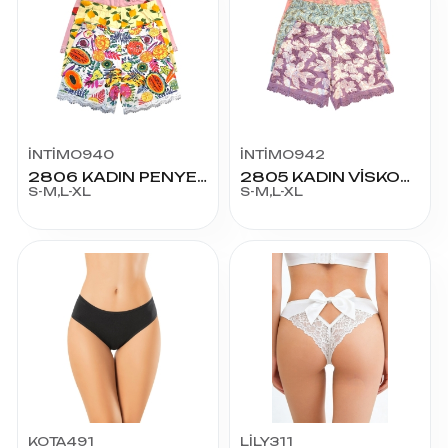
İNTİMO940
İNTİMO942
2806 KADIN PENYE LYC MEYVELİ ŞORT
2805 KADIN VİSKON ÇİÇEK DESEN ŞORT
S-M,L-XL
S-M,L-XL
KOTA491
LİLY311