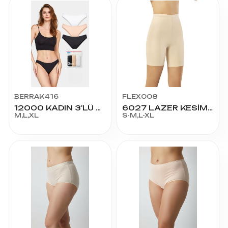
BERRAK416
FLEX008
12000 KADIN 3'LÜ BİKİNİ
6027 LAZER KESİM SİLİKONLU BOXER
M,L,XL
S-M,L-XL