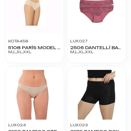
KOTA458
LUX027
5108 PARİS MODEL MODAL BİKİNİ
2506 DANTELLİ BATO KÜLOT
M,L,XL,XXL
M,L,XL,XXL
LUX024
LUX023