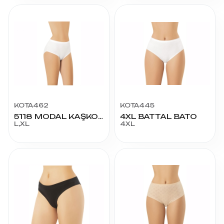
KOTA462
KOTA445
5118 MODAL KAŞKORSE YÜKSEL BEL BATO
4XL BATTAL BATO
L,XL
4XL