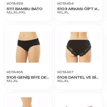
KOTA459
KOTA454
5111 BAMBU BATO
5103 ARKASI ÖİFT KATLI MODAL BİKİNİ
M,L,XL,XXL
M,L,XL
KOTA456
KOTA457
5105 GENİŞ BİYE DETAYLI MODAL BİKİNİ
5106 DANTEL VE BİYE DETAYLI MODAL BİKİNİ
M,L,XL
M,L,XL