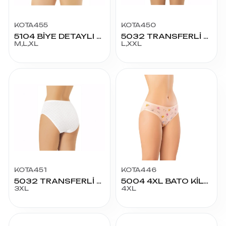
KOTA455
KOTA450
5104 BİYE DETAYLI STRİNG MODAL BİKİNİ
5032 TRANSFERLİ RİBANA BATO
M,L,XL
L,XXL
KOTA451
KOTA446
5032 TRANSFERLİ RİBANA BATO 3XL
5004 4XL BATO KİLOT
3XL
4XL