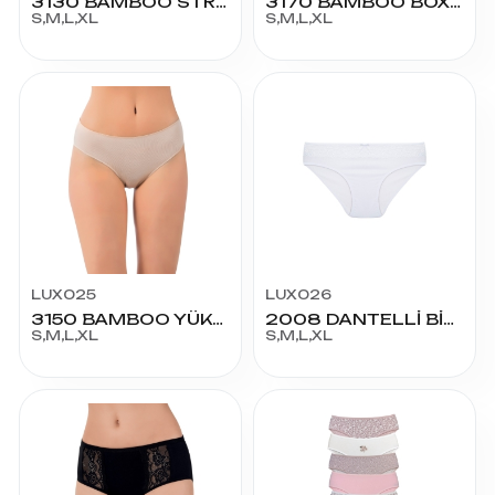
3130 BAMBOO STRİNG KÜLOT
3170 BAMBOO BOXER ŞORT
S,M,L,XL
S,M,L,XL
LUX025
LUX026
3150 BAMBOO YÜKSEK BEL BİKİNİ
2008 DANTELLİ BİKİNİ KÜLOT
S,M,L,XL
S,M,L,XL