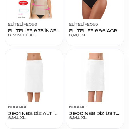
ELİTELİFE056
ELİTELİFE055
ELİTELİFE 875 İNCE ASKILI ATLET KORSE
ELİTELİFE 886 AGRAFLI BEL KORSE
S-M,M-L,L-XL
S,M,L,XL
NBB044
NBB043
2901 NBB DİZ ALTI JÜPON
2900 NBB DİZ ÜSTÜ JÜPON
S,M,L,XL
S,M,L,XL