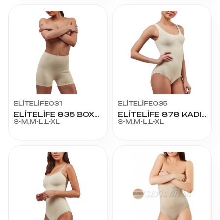
ELİTELİFE031
ELİTELİFE035
ELİTELİFE 835 BOXER KORSE
ELİTELİFE 878 KADIN KALIN ASKI BADY ATLET
S-M,M-L,L-XL
S-M,M-L,L-XL