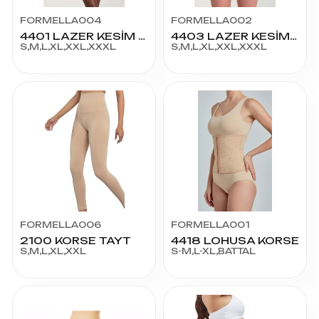
FORMELLA004
FORMELLA002
4401 LAZER KESİM PAÇALI KORSE
4403 LAZER KESİM ŞORT KORSE
S,M,L,XL,XXL,XXXL
S,M,L,XL,XXL,XXXL
FORMELLA006
FORMELLA001
2100 KORSE TAYT
4418 LOHUSA KORSE
S,M,L,XL,XXL
S-M,L-XL,BATTAL