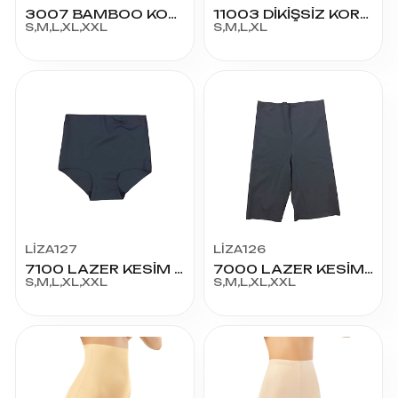
3007 BAMBOO KOMBİNEZON UZUN JİPON
11003 DİKİŞSİZ KORSE
S,M,L,XL,XXL
S,M,L,XL
LİZA127
LİZA126
7100 LAZER KESİM SLİP KORSE
7000 LAZER KESİM PAÇALI KORSE
S,M,L,XL,XXL
S,M,L,XL,XXL