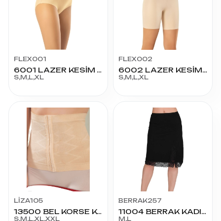
FLEX001
FLEX002
6001 LAZER KESİM YÜKSEK BEL SLİKONLU KORSE SLİP
6002 LAZER KESİM YÜKSEK BEL SLİKONLU ŞORT KORSE
S,M,L,XL
S,M,L,XL
LİZA105
BERRAK257
13500 BEL KORSE KOPÇALI
11004 BERRAK KADIN PENYE JİPON
S,M,L,XL,XXL
M,L