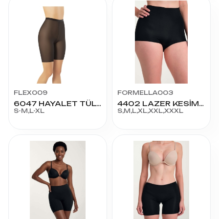
FLEX009
FORMELLA003
6047 HAYALET TÜL KORSE
4402 LAZER KESİM SLİP KORSE
S-M,L-XL
S,M,L,XL,XXL,XXXL