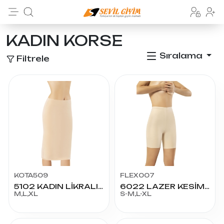
KADIN KORSE
Sıralama
Filtrele
KOTA509
FLEX007
5102 KADIN LİKRALI MODAL KAPRİ JÜPON
6022 LAZER KESİM YÜKSEK BEL ŞORT KORSE
M,L,XL
S-M,L-XL