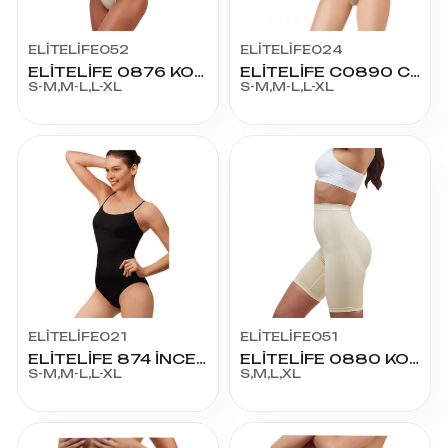
ELİTELİFE052
ELİTELİFE024
ELİTELİFE 0876 KORSE SLİP BADY
ELİTELİFE C0890 C-SLK SLİP KORSE
S-M,M-L,L-XL
S-M,M-L,L-XL
ELİTELİFE021
ELİTELİFE051
ELİTELİFE 874 İNCE ASKILI SLİP BADY
ELİTELİFE 0880 KORSE
S-M,M-L,L-XL
S,M,L,XL