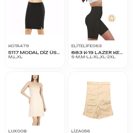
KOTA479
ELİTELİFE063
5117 MODAL DİZ ÜSTÜ JÜPON
883 K-19 LAZER KESİM SLİMFİT PAÇALI KORSE
M,L,XL
S-M,M-L,L-XL,XL-2XL
LUX008
LİZA056