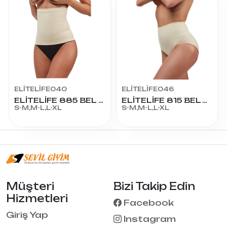
ELİTELİFE040
ELİTELİFE046
ELİTELİFE 885 BEL KORSE
ELİTELİFE 815 BEL VE KALÇA TOPRALAYICI
S-M,M-L,L-XL
S-M,M-L,L-XL
Müşteri
Bizi Takip Edin
Hizmetleri
Facebook
Giriş Yap
Instagram