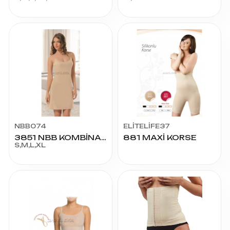
NBB074
ELİTELİFE37
3851 NBB KOMBİNAZON
881 MAXİ KORSE
S,M,L,XL