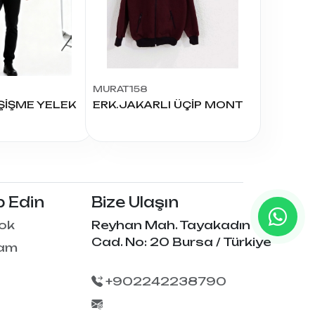
EL
SÜTYEN TAKIM
KADIN
ÇAMAŞIR
T
TAKIMI
KADIN KORSE
MURAT158
ŞİŞME YELEK
ERK.JAKARLI ÜÇİP MONT
p Edin
Bize Ulaşın
ok
Reyhan Mah. Tayakadın
Cad. No: 20 Bursa / Türkiye
ram
+902242238790