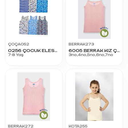
ÇOÇA052
BERRAK273
0256 ÇOCUK ELESTAN EMPİRME ATLET NO:4
6005 BERRAK KIZ ÇOCUK İP ASKILI ATLET
7-8 Yaş
3no,4no,5no,6no,7no
BERRAK272
KOTA255