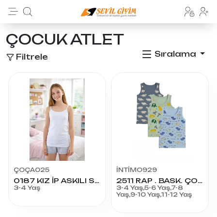
ÇOCUK ATLET
Sıralama
Filtrele
ÇOÇA025
İNTİMO929
0187 KIZ İP ASKILI SATEN BİYELİ 2
2511 RAP . BASK. ÇOCUK ERKEK ATLET
3-4 Yaş
3-4 Yaş,5-6 Yaş,7-8
Yaş,9-10 Yaş,11-12 Yaş