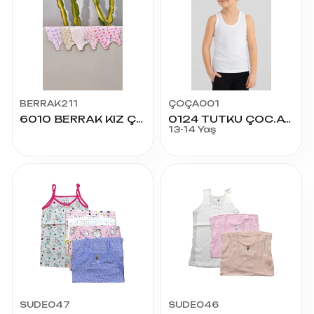
BERRAK211
ÇOÇA001
6010 BERRAK KIZ ÇOCUK DESENLİ ATLET NO:5
0124 TUTKU ÇOC.ATLET NO:GARSON
13-14 Yaş
SUDE047
SUDE046