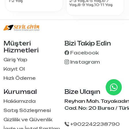
1-2 Yaş
2-3 Yaş,4-5 Yaş,6-7
Yaş,8-9 Yaş,10-11 Yaş
Müşteri
Bizi Takip Edin
Hizmetleri
Facebook
Giriş Yap
Instagram
Kayıt Ol
Hızlı Ödeme
Kurumsal
Bize Ulaşın
Hakkımızda
Reyhan Mah. Tayakadı
Cad. No: 20 Bursa / Tür
Satış Sözleşmesi
Gizlilik ve Güvenlik
+902242238790
İade ve İptal Şartları