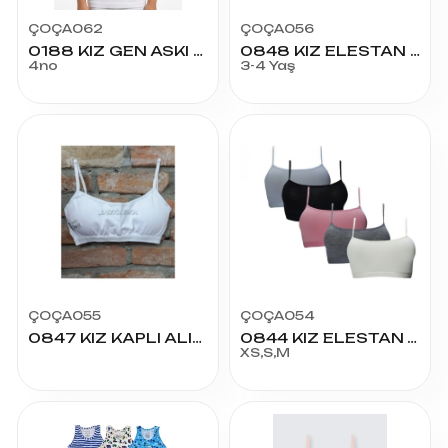
ÇOÇA062
ÇOÇA056
0188 KIZ GEN ASKI SATEN BİY.ATLET NO:4
0848 KIZ ELESTAN EMP.GENİŞ ASKI ATLET NO:2
4no
3-4 Yaş
ÇOÇA055
ÇOÇA054
0847 KIZ KAPLI ALIŞTIRMA SÜTYENİ
0844 KIZ ELESTAN ALIŞTIRMA SÜTYENİ
XS,S,M