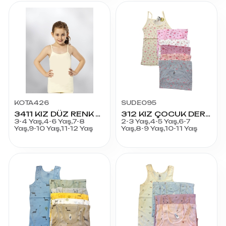
KOTA426
SUDE095
3411 KIZ DÜZ RENK ATLET 6'LI
312 KIZ ÇOCUK DERBY RİBANA ATLET
3-4 Yaş,4-6 Yaş,7-8
2-3 Yaş,4-5 Yaş,6-7
Yaş,9-10 Yaş,11-12 Yaş
Yaş,8-9 Yaş,10-11 Yaş