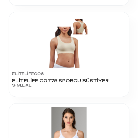
ELİTELİFE006
ELİTELİFE C0775 SPORCU BÜSTİYER
S-M,L-XL