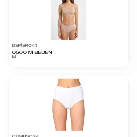
DEPİER041
0500 M BEDEN
M
GÜMÜŞ034