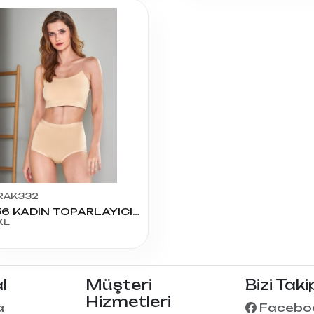
RAK332
11656 KADIN TOPARLAYICI KÜLOT
XL
l
Müşteri
Bizi Taki
Hizmetleri
a
Facebo