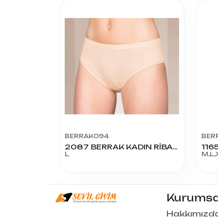
BERRAK094
BER
2087 BERRAK KADIN RİBANA BİYELİ BATO AÇIK RENK L BEDEN
L
M,L,
Kurumsa
Hakkımızd