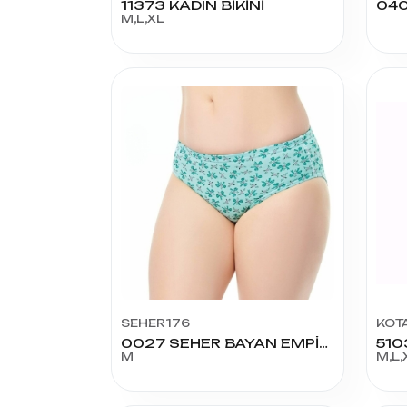
11373 KADIN BİKİNİ
M,L,XL
SEHER176
KOT
0027 SEHER BAYAN EMPİRME KOM NO:3
M
M,L,