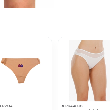
İER204
BERRAK336