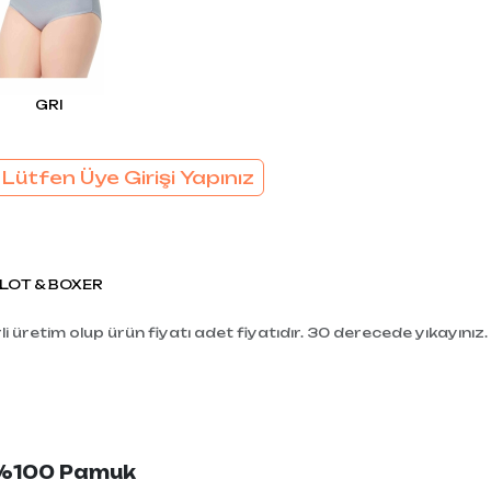
EL
SÜTYEN TAKIM
KADIN
ÇAMAŞIR
T
TAKIMI
GRI
KADIN KORSE
 Lütfen Üye Girişi Yapınız
LOT & BOXER
i üretim olup ürün fiyatı adet fiyatıdır. 30 derecede yıkayınız.
: %100 Pamuk