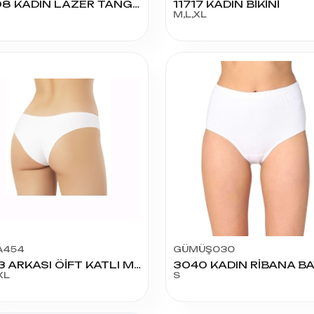
0408 KADIN LAZER TANGA
11717 KADIN BİKİNİ
M,L,XL
A454
GÜMÜŞ030
5103 ARKASI ÖİFT KATLI MODAL BİKİNİ
XL
S