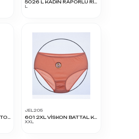
5026 L KADIN RAPORLU RİBANA BİKİNİ
L
JEL205
3040 KADIN RİBANA BATO S1
601 2XL VİSKON BATTAL KÜLOT
XXL