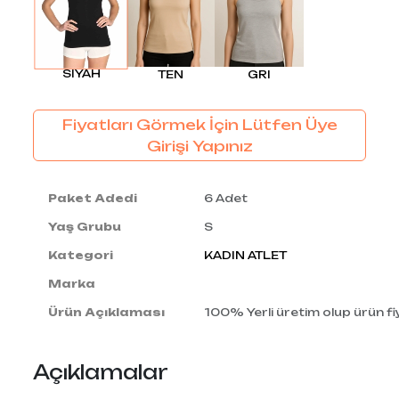
SIYAH
TEN
GRI
Fiyatları Görmek İçin Lütfen Üye
Girişi Yapınız
Paket Adedi
6 Adet
Yaş Grubu
S
Kategori
KADIN ATLET
Marka
Ürün Açıklaması
100% Yerli üretim olup ürün fiy
Açıklamalar