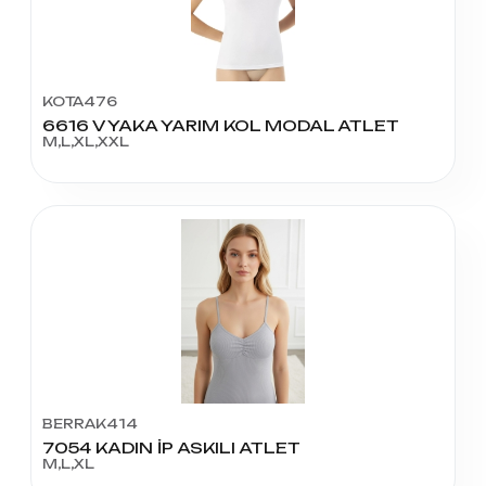
KOTA476
6616 V YAKA YARIM KOL MODAL ATLET
M,L,XL,XXL
BERRAK414
7054 KADIN İP ASKILI ATLET
M,L,XL