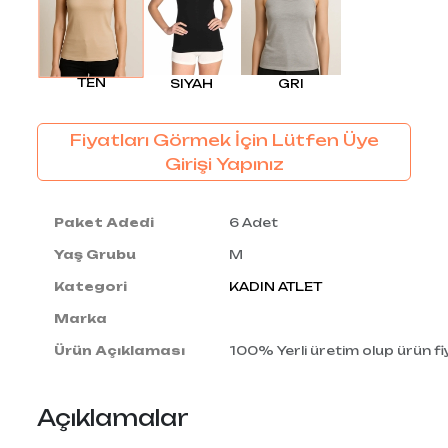
TEN
SIYAH
GRI
Fiyatları Görmek İçin Lütfen Üye
Girişi Yapınız
Paket Adedi
6 Adet
Yaş Grubu
M
Kategori
KADIN ATLET
Marka
Ürün Açıklaması
100% Yerli üretim olup ürün fiy
Açıklamalar