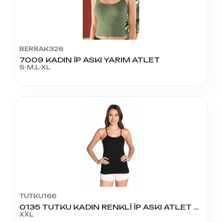
BERRAK326
7009 KADIN İP ASKI YARIM ATLET
S-M,L-XL
TUTKU166
0135 TUTKU KADIN RENKLİ İP ASKI ATLET NO:6
XXL