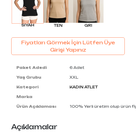
SIYAH
TEN
GRI
Fiyatları Görmek İçin Lütfen Üye
Girişi Yapınız
Paket Adedi
6 Adet
Yaş Grubu
XXL
Kategori
KADIN ATLET
Marka
Ürün Açıklaması
100% Yerli üretim olup ürün fiy
Açıklamalar