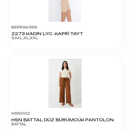
BERRAK396
2273 KADIN LYC. KAPRİ TAYT
S,M,L,XL,XXL
HSN002
HSN BATTAL DÜZ BÜRÜMCÜK PANTOLON
BATTAL