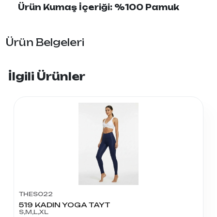
Ürün Kumaş İçeriği: %100 Pamuk
Ürün Belgeleri
İlgili Ürünler
THES022
519 KADIN YOGA TAYT
S,M,L,XL