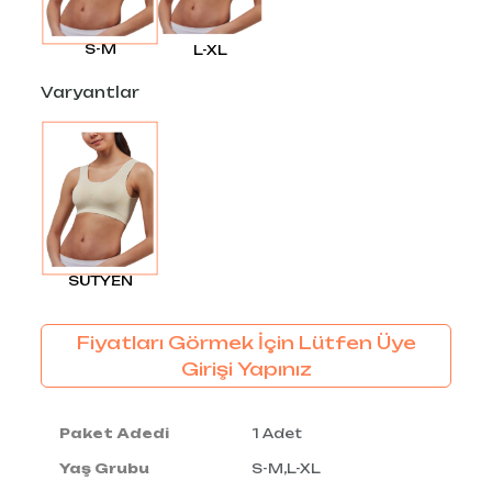
S-M
L-XL
Varyantlar
SÜTYEN
Fiyatları Görmek İçin Lütfen Üye
Girişi Yapınız
Paket Adedi
1 Adet
Yaş Grubu
S-M,L-XL