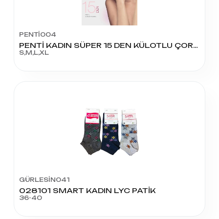
PENTİ004
PENTİ KADIN SÜPER 15 DEN KÜLOTLU ÇORAP
S,M,L,XL
GÜRLESİN041
028101 SMART KADIN LYC PATİK
36-40