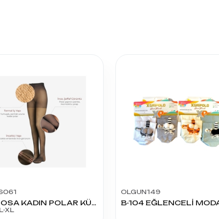
S061
OLGUN149
LAROSA KADIN POLAR KÜLOTLU ÇORAP
L-XL