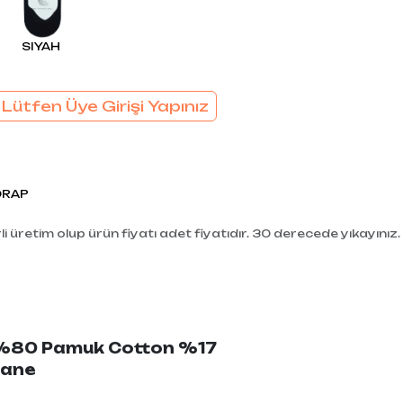
EL
SÜTYEN TAKIM
KADIN
SIYAH
ÇAMAŞIR
T
TAKIMI
KADIN KORSE
 Lütfen Üye Girişi Yapınız
ORAP
i üretim olup ürün fiyatı adet fiyatıdır. 30 derecede yıkayınız.
: %80 Pamuk Cotton %17
tane