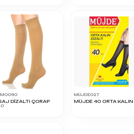
İMO090
MÜJDE027
AJ DİZALTI ÇORAP
40