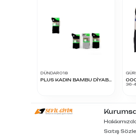
DÜNDAR018
GÜR
PLUS KADIN BAMBU DİYABETİC SOKET
36-
Kurumsa
Hakkımızd
Satış Sözl