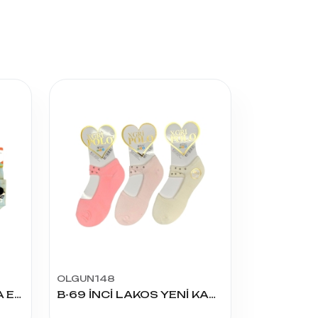
OLGUN148
B-104 EĞLENCELİ MODA ENERJİK ÇORAP
B-69 İNCİ LAKOS YENİ KADIN BABET