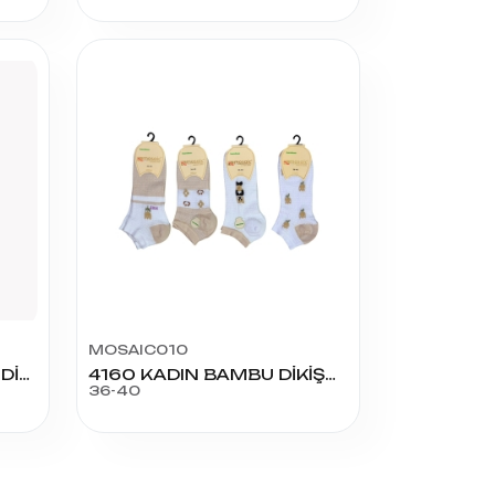
MOSAIC010
MÜJDE 40 ORTA KALIN DİZALTI 12'Lİ
4160 KADIN BAMBU DİKİŞSİZ KABARTMALI PATİK
36-40