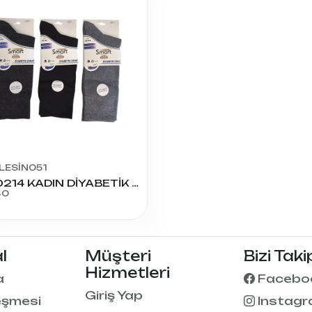
LESİN051
000214 KADIN DİYABETİK DİKİŞSİZ SOKET
40
l
Müşteri
Bizi Taki
Hizmetleri
a
Facebo
Giriş Yap
eşmesi
Instag