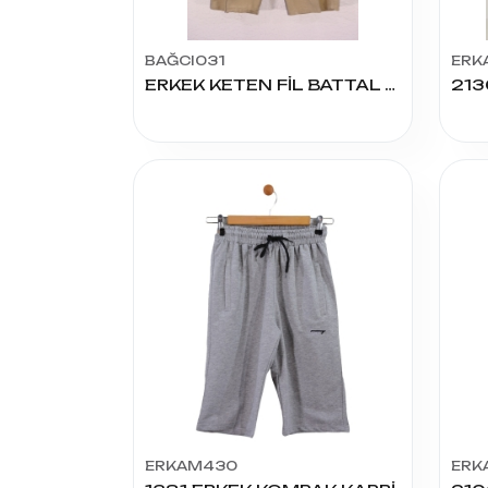
BAĞCI031
ERK
ERKEK KETEN FİL BATTAL KAPRİ 4-5-6
ERKAM430
ERK