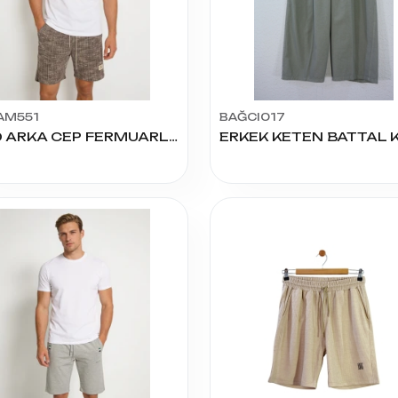
AM551
BAĞCI017
700 ARKA CEP FERMUARLI ŞORT S.M.L.XL.XXL