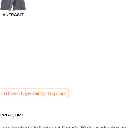
EL
SÜTYEN TAKIM
KADIN
ANTRASIT
ÇAMAŞIR
T
TAKIMI
KADIN KORSE
 Lütfen Üye Girişi Yapınız
PRİ & ŞORT
i üretim olup ürün fiyatı adet fiyatıdır. 30 derecede yıkayınız.