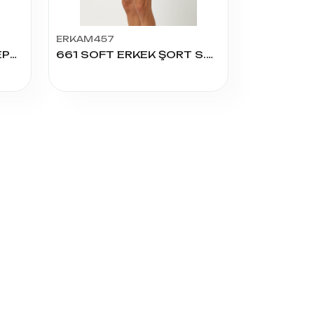
ERKAM457
697 ERKEK KAPRİS 3 CEPLİ ŞORT S.M.L.XL.XXL
661 SOFT ERKEK ŞORT S.M.L.XL.XXL