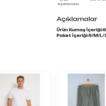
Açıklaması
Açıklamalar
Ürün Kumaş İçeriği:
6
Paket İçeriği:S/M/L