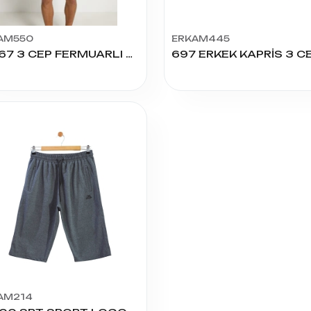
AM550
ERKAM445
21367 3 CEP FERMUARLI BATTAL KAPRİ 1.2.3.4.5
AM214