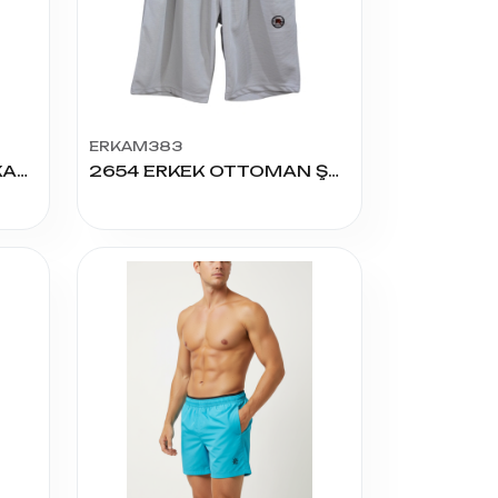
ERKAM383
ERKEK KETEN BATTAL KAPRİ 3'LÜ
2654 ERKEK OTTOMAN ŞORT 1-2-3-4-5