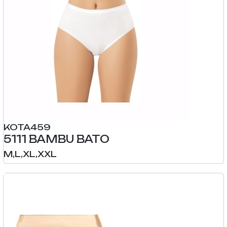
KOTA459
5111 BAMBU BATO
M,L,XL,XXL