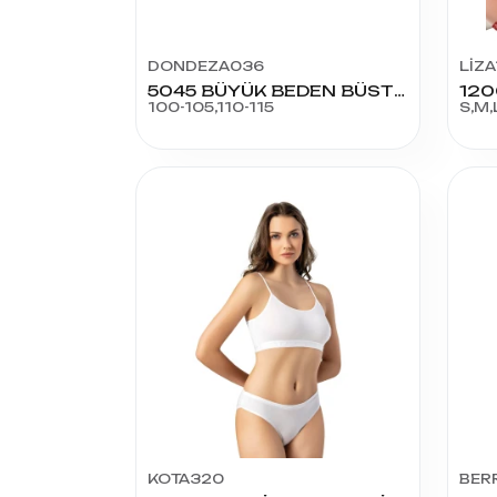
DONDEZA036
LİZA
5045 BÜYÜK BEDEN BÜSTİYER
100-105,110-115
S,M,
KOTA320
BER