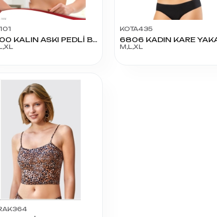
101
KOTA435
12000 KALIN ASKI PEDLİ BÜSTİYER
L,XL
M,L,XL
RAK364