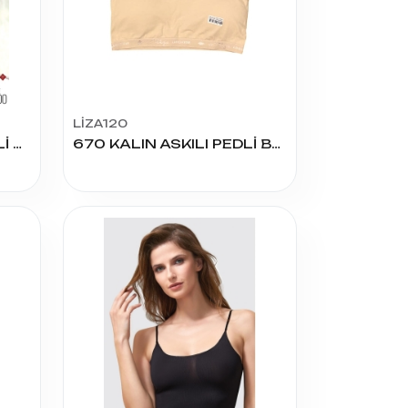
LİZA120
15000 İNCE ASKILI PEDLİ BÜSTİYER
670 KALIN ASKILI PEDLİ BÜSTİYER 100-105-110 BEDEN