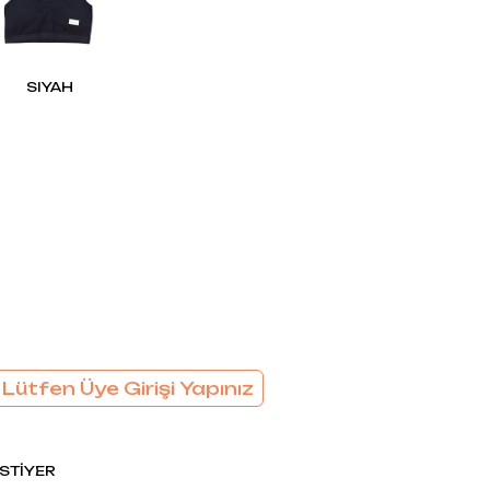
EL
SÜTYEN TAKIM
KADIN
ÇAMAŞIR
T
TAKIMI
SIYAH
KADIN KORSE
 Lütfen Üye Girişi Yapınız
STİYER