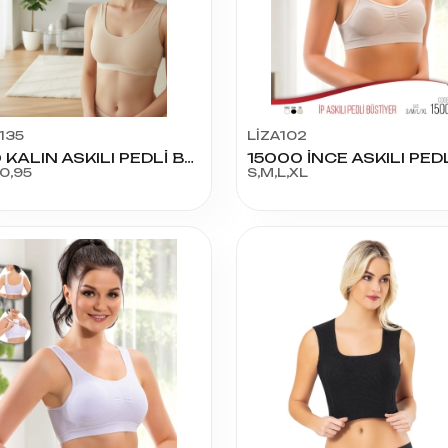
135
LİZA102
670 KALIN ASKILI PEDLİ BÜSTİYER MORMAL BEDEN
0,95
S,M,L,XL