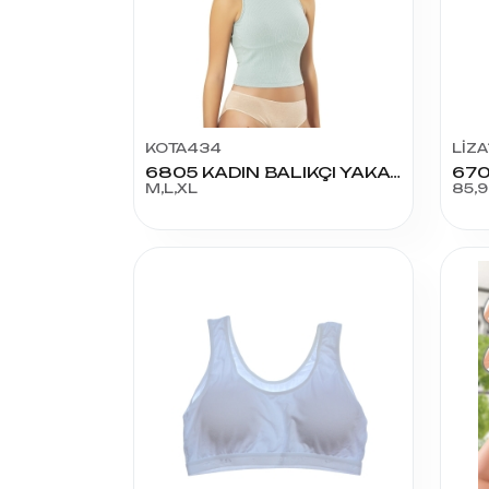
KOTA434
LİZA
6805 KADIN BALIKÇI YAKA RPR RBN PEDLİ KROP
M,L,XL
85,9