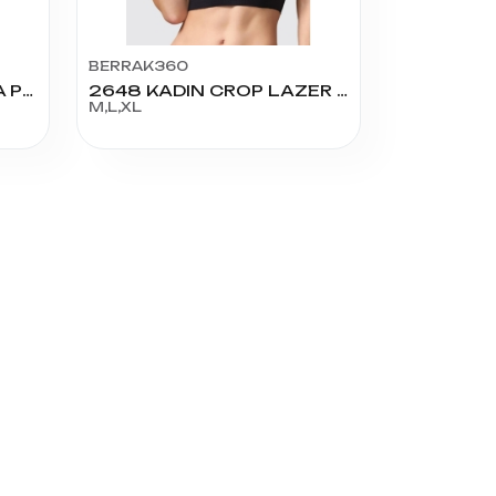
BERRAK360
6806 KADIN KARE YAKA PENYE KAŞKORSE PEDLİ KROP
2648 KADIN CROP LAZER KESİM
M,L,XL