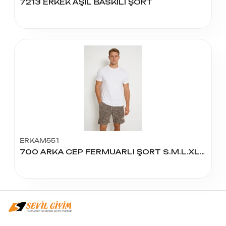
7213 ERKEK AŞİL BASKILI ŞORT
ERKAM551
700 ARKA CEP FERMUARLI ŞORT S.M.L.XL.XXL