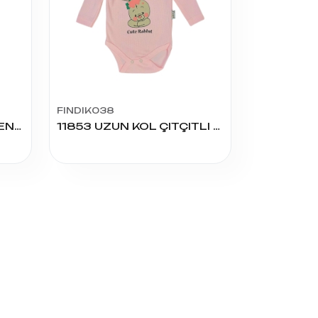
FINDIK038
12-18-24 AY PENYE DESENLİ BADY U.KOL
11853 UZUN KOL ÇITÇITLI BADY