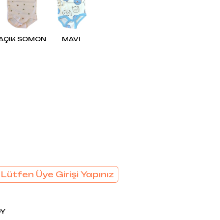
EL
SÜTYEN TAKIM
KADIN
ÇAMAŞIR
T
TAKIMI
AÇIK SOMON
MAVI
KADIN KORSE
 Lütfen Üye Girişi Yapınız
DY