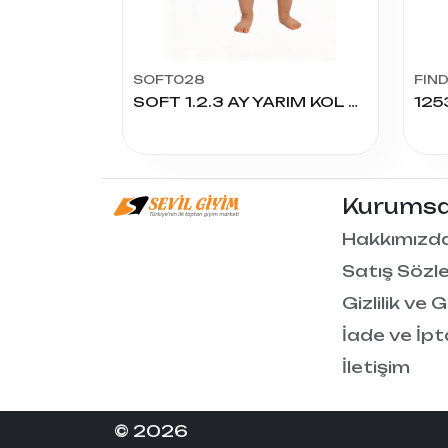
SOFT028
FIN
SOFT 1.2.3 AY YARIM KOL ÇITÇITLI
125
Kurumsa
Hakkımızd
Satış Sözl
Gizlilik ve 
İade ve İpt
İletişim
© 2026