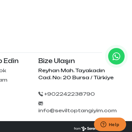
p Edin
Bize Ulaşın
ok
Reyhan Mah. Tayakadın
Cad. No: 20 Bursa / Türkiye
ram
+902242238790
info@seviltoptangiyim.com