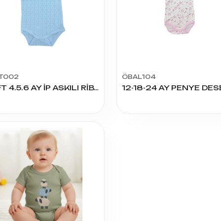
T002
ÖBAL104
SOFT 4.5.6 AY İP ASKILI RİBANA ÇITÇITLI