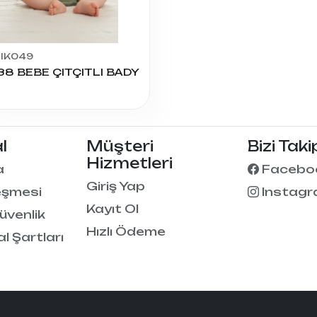
DIK049
38 BEBE ÇITÇITLI BADY
l
Müşteri
Bizi Taki
Hizmetleri
a
Facebo
Giriş Yap
eşmesi
Instag
Kayıt Ol
Güvenlik
Hızlı Ödeme
al Şartları