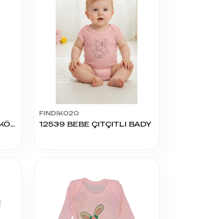
FINDIK020
SOFT 1.2.3 AY DESENLİ KÖPEK ÇITÇITLI
12539 BEBE ÇITÇITLI BADY