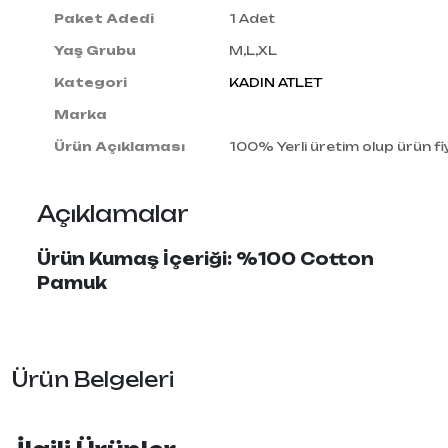
Paket Adedi
1 Adet
Yaş Grubu
M,L,XL
Kategori
KADIN ATLET
Marka
Ürün Açıklaması
100% Yerli üretim olup ürün fiy
Açıklamalar
Ürün Kumaş İçeriği: %100 Cotton
Pamuk
Ürün Belgeleri