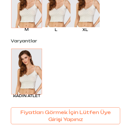
M
L
XL
Varyantlar
KADIN ATLET
Fiyatları Görmek İçin Lütfen Üye
Girişi Yapınız