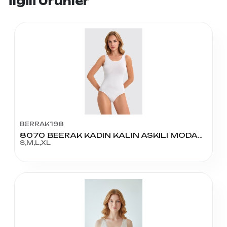
İlgili Ürünler
BERRAK198
8070 BEERAK KADIN KALIN ASKILI MODAL ÇITÇITLI (KANCALI)
S,M,L,XL