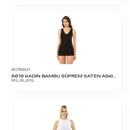
KOTA501
6619 KADIN BAMBU SÜPREM SATEN ASKILI ATLET
M,L,XL,XXL