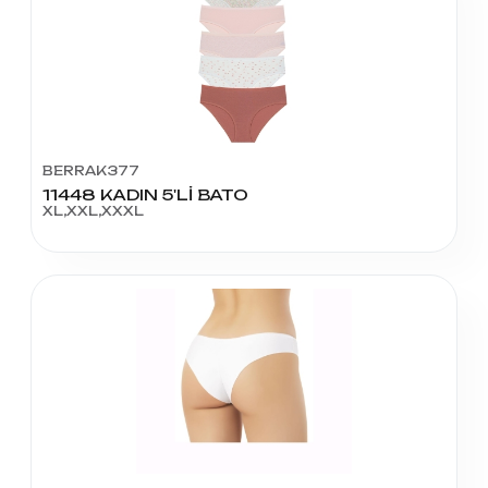
BERRAK377
11448 KADIN 5'Lİ BATO
XL,XXL,XXXL