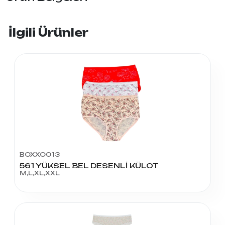
İlgili Ürünler
BOXXO013
561 YÜKSEL BEL DESENLİ KÜLOT
M,L,XL,XXL