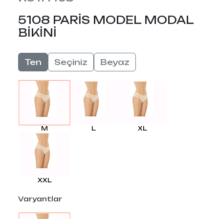
5108 PARİS MODEL MODAL
BİKİNİ
Ten
Seçiniz
Beyaz
L
XL
M
XXL
Varyantlar