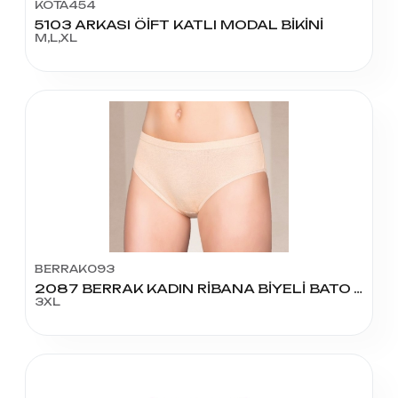
KOTA454
5103 ARKASI ÖİFT KATLI MODAL BİKİNİ
M,L,XL
BERRAK093
2087 BERRAK KADIN RİBANA BİYELİ BATO AÇIK RENK XXXL BEDEN
3XL