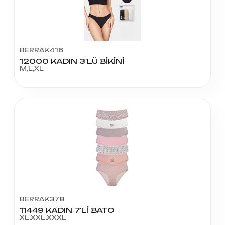
BERRAK416
12000 KADIN 3'LÜ BİKİNİ
M,L,XL
BERRAK378
11449 KADIN 7'Lİ BATO
XL,XXL,XXXL