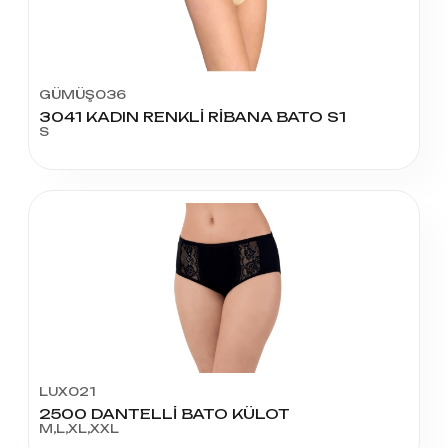
GÜMÜŞ036
3041 KADIN RENKLİ RİBANA BATO S1
S
LUX021
2500 DANTELLİ BATO KÜLOT
M,L,XL,XXL