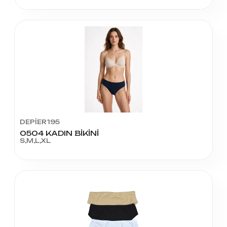
DEPİER195
0504 KADIN BİKİNİ
S,M,L,XL