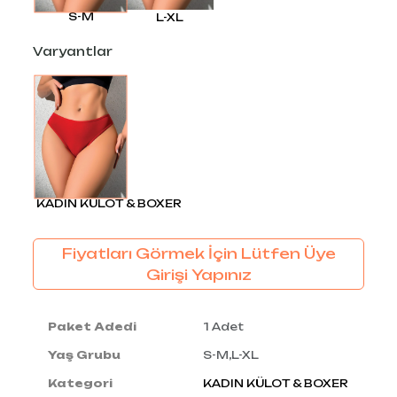
S-M
L-XL
Varyantlar
KADIN KÜLOT & BOXER
Fiyatları Görmek İçin Lütfen Üye
Girişi Yapınız
Paket Adedi
1 Adet
Yaş Grubu
S-M,L-XL
Kategori
KADIN KÜLOT & BOXER