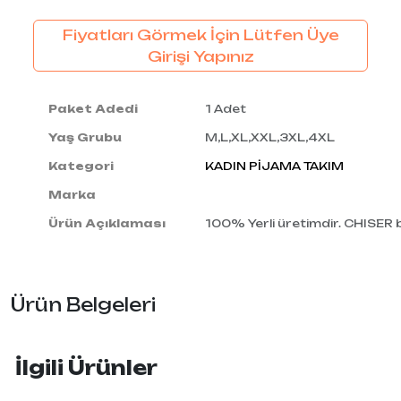
Fiyatları Görmek İçin Lütfen Üye
Girişi Yapınız
Paket Adedi
1 Adet
Yaş Grubu
M,L,XL,XXL,3XL,4XL
Kategori
KADIN PİJAMA TAKIM
Marka
Ürün Açıklaması
100% Yerli üretimdir. CHISER
Ürün Belgeleri
İlgili Ürünler