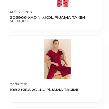
ATÖLYE1766
205966 KADIN K.KOL PİJAMA TAKIM
M,L,XL,XXL
ÇAĞRI031
1982 KISA KOLLU PİJAMA TAKIMI