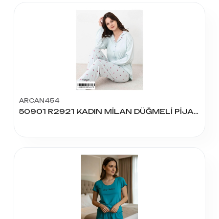
ARCAN454
50901 R2921 KADIN MİLAN DÜĞMELİ PİJAMA TAKIM