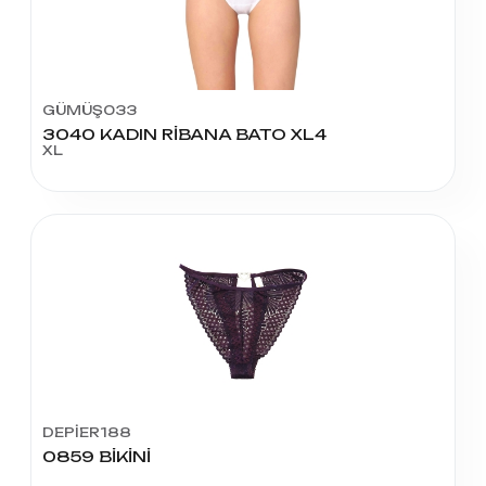
GÜMÜŞ033
3040 KADIN RİBANA BATO XL4
XL
DEPİER188
0859 BİKİNİ