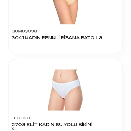
GÜMÜŞ038
3041 KADIN RENKLİ RİBANA BATO L3
L
ELİT020
2703 ELİT KADIN SU YOLU BİKİNİ
XL