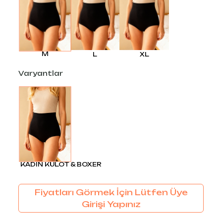
M
L
XL
Varyantlar
KADIN KÜLOT & BOXER
Fiyatları Görmek İçin Lütfen Üye
Girişi Yapınız