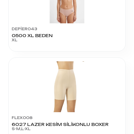
DEPİER043
0500 XL BEDEN
XL
FLEX008
6027 LAZER KESİM SİLİKONLU BOXER
S-M,L-XL