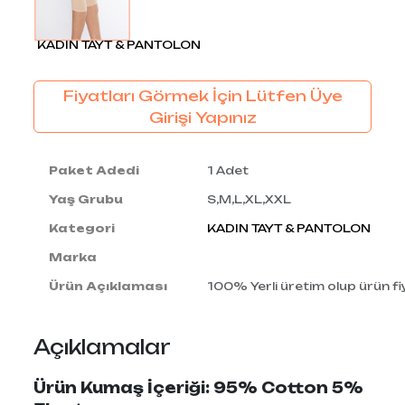
KADIN TAYT & PANTOLON
Fiyatları Görmek İçin Lütfen Üye
Girişi Yapınız
Paket Adedi
1 Adet
Yaş Grubu
S,M,L,XL,XXL
Kategori
KADIN TAYT & PANTOLON
Marka
Ürün Açıklaması
100% Yerli üretim olup ürün fiy
Açıklamalar
Ürün Kumaş İçeriği: 95% Cotton 5%