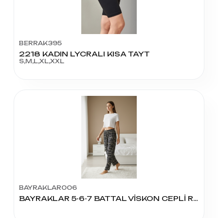
BERRAK395
2218 KADIN LYCRALI KISA TAYT
S,M,L,XL,XXL
BAYRAKLAR006
BAYRAKLAR 5-6-7 BATTAL VİSKON CEPLİ RONJON PANTOLON