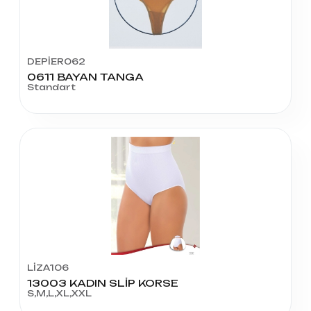
DEPİER062
0611 BAYAN TANGA
Standart
LİZA106
13003 KADIN SLİP KORSE
S,M,L,XL,XXL