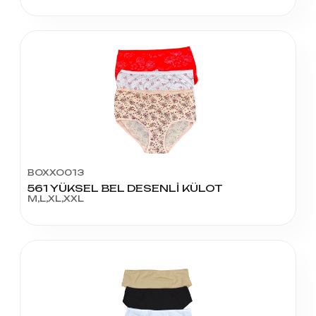
BOXXO013
561 YÜKSEL BEL DESENLİ KÜLOT
M,L,XL,XXL