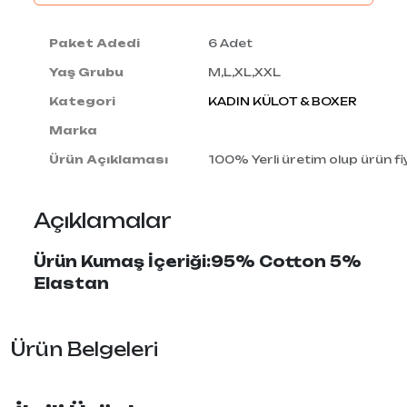
Paket Adedi
6 Adet
Yaş Grubu
M,L,XL,XXL
Kategori
KADIN KÜLOT & BOXER
Marka
Ürün Açıklaması
100% Yerli üretim olup ürün fiy
Açıklamalar
Ürün Kumaş İçeriği:95% Cotton 5%
Elastan
Ürün Belgeleri