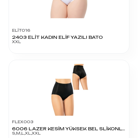
ELİT016
2403 ELİT KADIN ELİF YAZILI BATO
XXL
FLEX003
6006 LAZER KESİM YÜKSEK BEL SLİKONLU BATOSLİP
S,M,L,XL,XXL