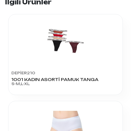
İlgili Ürünler
DEPİER210
1001 KADIN ASORTİ PAMUK TANGA
S-M,L-XL