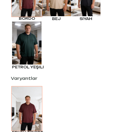
BORDO
BEJ
SIYAH
PETROL YEŞILI
Varyantlar