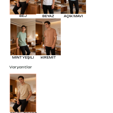
BEJ
BEYAZ
AÇIK MAVI
MINT YEŞILI
KIREMIT
Varyantlar