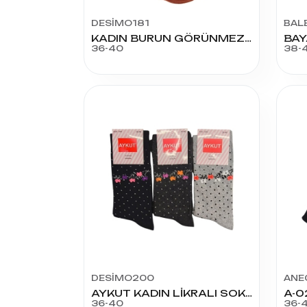
DESİMO181
BAL
KADIN BURUN GÖRÜNMEZ DİKİŞSİZ ÇORAP
36-40
38-
DESİMO200
ANE
AYKUT KADIN LİKRALI SOKET
36-40
36-