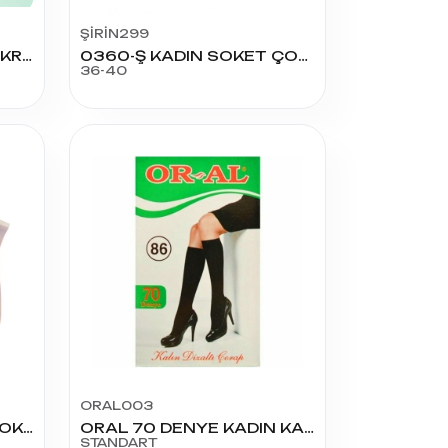
ŞİRİN299
5140 ŞİRİN KADIN YÜN AKRİLİK DİZ ÜSTÜ
0360-Ş KADIN SOKET ÇORAP
36-40
ORAL003
B-78 AYICIK YIKAMALI KOKULU PENYE PATİK
ORAL 70 DENYE KADIN KALIN DİZ ALTI ÇORAP
STANDART