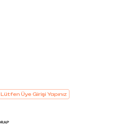
EL
SÜTYEN TAKIM
KADIN
ÇAMAŞIR
T
TAKIMI
KADIN KORSE
 Lütfen Üye Girişi Yapınız
ORAP