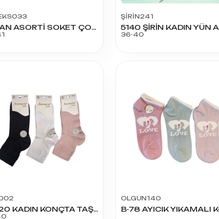
EKS033
ŞİRİN241
BAYAN ASORTİ SOKET ÇORAP
41
36-40
002
OLGUN140
A-020 KADIN KONÇTA TAŞ MODEL ÇORAP
40