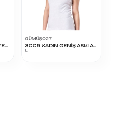
GÜMÜŞ027
2128 BERRAK KADIN BİYELİ İP ASKI ATLET
3009 KADIN GENİŞ ASKI ATLET L3
L