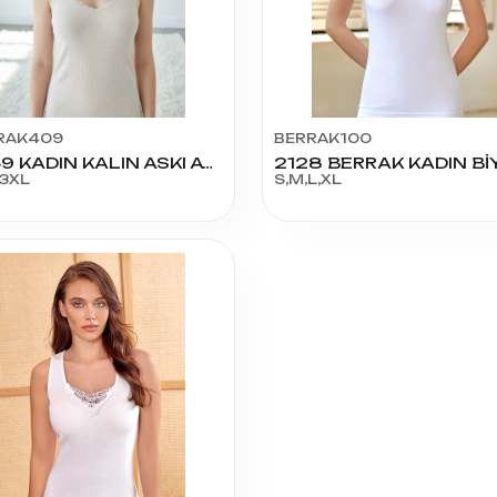
RAK409
BERRAK100
7049 KADIN KALIN ASKI ATLET 2XL-3XL
,3XL
S,M,L,XL