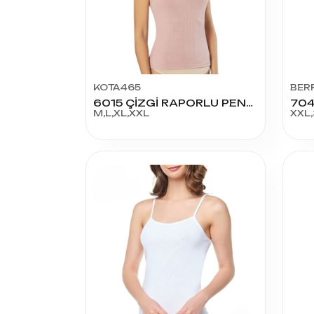
KOTA465
BER
6015 ÇİZGİ RAPORLU PENYE KAŞKORSE ATLET
M,L,XL,XXL
XXL