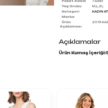
Paket Adedi
1 Adet
Yaş Grubu
M,L,XL
Kategori
KADIN A
Marka
Ürün
2019 KAD
Açıklaması
Açıklamalar
Ürün Kumaş İçeriğ