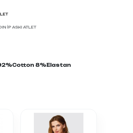
TLET
IN İP ASKI ATLET
i:92%Cotton 8%Elastan