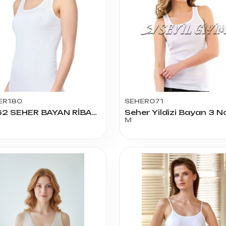
ER180
SEHER071
0062 SEHER BAYAN RİBANA GENİŞ ASKI ATLET NO:6
M