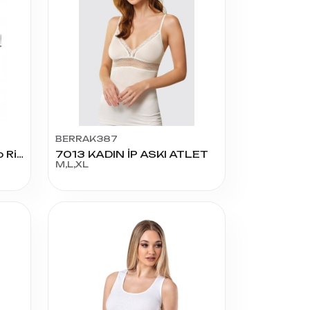
BERRAK387
Seher Yildizi Bayan 3 No Ribana Geniş Aski Atlet
7013 KADIN İP ASKI ATLET
M,L,XL