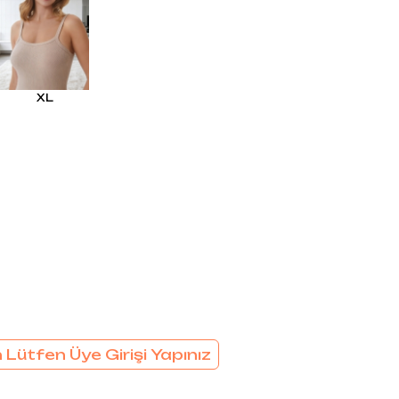
EL
SÜTYEN TAKIM
KADIN
ÇAMAŞIR
T
TAKIMI
KADIN KORSE
XL
 Lütfen Üye Girişi Yapınız