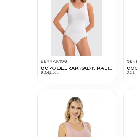
BERRAK198
SEH
8070 BEERAK KADIN KALIN ASKILI MODAL ÇITÇITLI (KANCALI)
S,M,L,XL
2XL