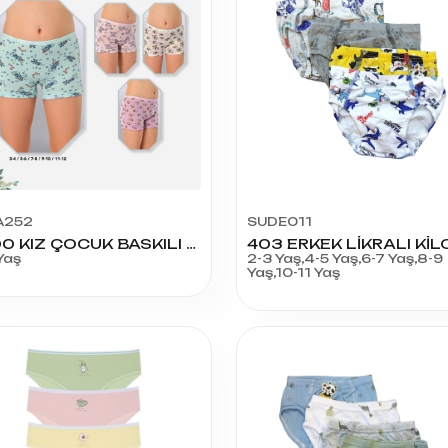
A252
SUDE011
3400 KIZ ÇOCUK BASKILI BOXER 3-4 YAŞ
403 ERKEK LİKRALI KİL
Yaş
2-3 Yaş,4-5 Yaş,6-7 Yaş,8-9
Yaş,10-11 Yaş