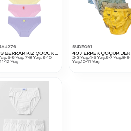
RAK276
SUDE091
6853 BERRAK KIZ ÇOCUK BASKILIBİKİNİ 5Lİ
Yaş, 5-6 Yaş, 7-8 Yaş, 9-10
2-3 Yaş,4-5 Yaş,6-7 Yaş,8-9
 11-12 Yaş
Yaş,10-11 Yaş