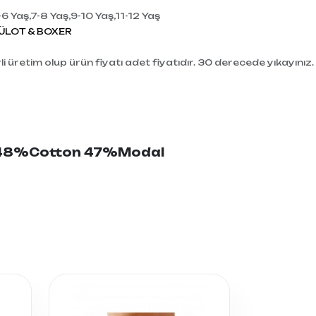
-6 Yaş,7-8 Yaş,9-10 Yaş,11-12 Yaş
ÜLOT & BOXER
i üretim olup ürün fiyatı adet fiyatıdır. 30 derecede yıkayınız.
i: 48%Cotton 47%Modal