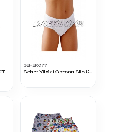
SEHER077
OT
Seher Yildizi Garson Slip Külot