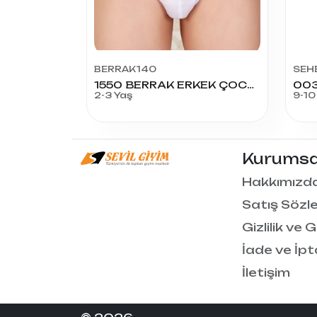
BERRAK140
SEH
1550 BERRAK ERKEK ÇOCUK SLİP KÜLOT NO:2
2-3 Yaş
9-10
Kurumsa
Hakkımızd
Satış Sözl
Gizlilik ve 
İade ve İpt
İletişim