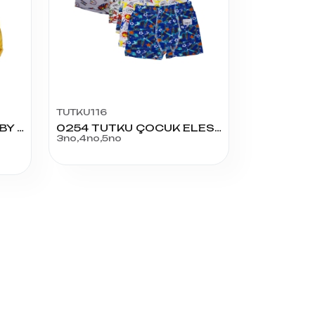
TUTKU116
407 ERKEK ÇOÇUK DERBY RİBANA SLİP
0254 TUTKU ÇOCUK ELESTAN EMPİRME BOXER
3no,4no,5no