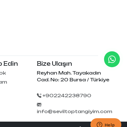
p Edin
Bize Ulaşın
ok
Reyhan Mah. Tayakadın
Cad. No: 20 Bursa / Türkiye
ram
+902242238790
info@seviltoptangiyim.com