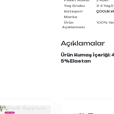
Paket Adedi
2 Adet
Yaş Grubu
3-4 Yaş,5
Kategori
ÇOCUK K
Marka
Ürün
100% Yerl
Açıklaması
Açıklamalar
Ürün Kumaş İçeriğ
5%Elastan