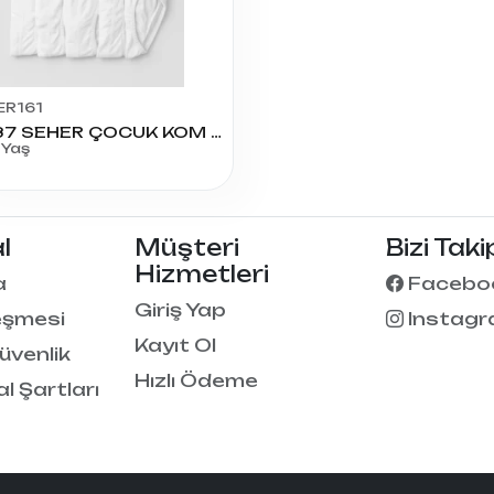
ER161
0037 SEHER ÇOCUK KOM NO:5
 Yaş
l
Müşteri
Bizi Taki
Hizmetleri
a
Facebo
Giriş Yap
eşmesi
Instag
Kayıt Ol
Güvenlik
Hızlı Ödeme
al Şartları