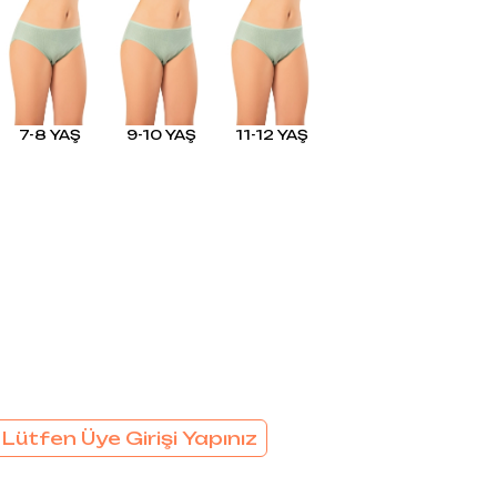
EL
SÜTYEN TAKIM
KADIN
ÇAMAŞIR
T
TAKIMI
KADIN KORSE
7-8 YAŞ
9-10 YAŞ
11-12 YAŞ
 Lütfen Üye Girişi Yapınız